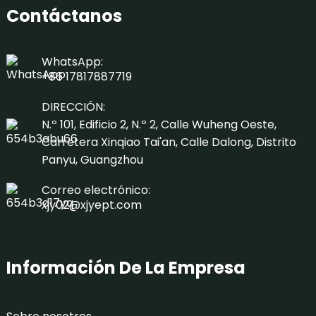
Contáctanos
WhatsApp:
+86 17817887719
DIRECCIÓN:
N.º 101, Edificio 2, N.º 2, Calle Wuheng Oeste,
Carretera Xinqiao Tai'an, Calle Dalong, Distrito
Panyu, Guangzhou
Correo electrónico:
xjy02@xjyept.com
Información De La Empresa