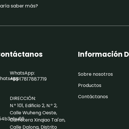
taría saber más?
ontáctanos
Información D
WhatsApp:
Sobre nosotros
+86 17817887719
Productos
Contáctanos
DIRECCIÓN:
N.º 101, Edificio 2, N.º 2,
Calle Wuheng Oeste,
Carretera Xinqiao Tai'an,
Calle Dalong, Distrito