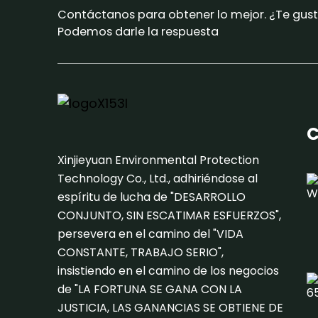
Sistema de oxidante
Contáctanos para obtener lo mejor. ¿Te gus
térmico regenerativo
Podemos darle la respuesta
RTO...
Revolucionar el
tratamiento de aguas
residuales agrícolas...
C
Xinjieyuan Environmental Protection
Technology Co., Ltd., adhiriéndose al
espíritu de lucha de "DESARROLLO
CONJUNTO, SIN ESCATIMAR ESFUERZOS",
persevera en el camino del "VIDA
CONSTANTE, TRABAJO SERIO",
insistiendo en el camino de los negocios
de "LA FORTUNA SE GANA CON LA
JUSTICIA, LAS GANANCIAS SE OBTIENE DE