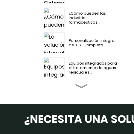
¿Cómo pueden las
industrias
farmacéuticas...
Personalización integral
de XJY: Completa...
Equipos integrados para
el tratamiento de aguas
residuales...
XJY Transformando lodos
de depuradora en B...
Tratamiento integral de
¿NECESITA UNA SOL
lodos de depuradora
municipales...