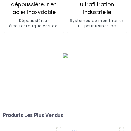
Dépoussiéreur
Systèmes de membranes
électrostatique vertical
UF pour usines de
haute tension pour
traitement d'eau par
poudre, dépoussiéreur en
ultrafiltration industrielle
acier inoxydable
Produits Les Plus Vendus