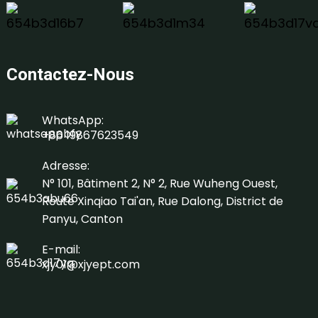
Contactez-Nous
WhatsApp:
+86 19867623549
Adresse:
N° 101, Bâtiment 2, N° 2, Rue Wuheng Ouest,
Route Xinqiao Tai'an, Rue Dalong, District de
Panyu, Canton
E-mail:
xjy01@xjyept.com