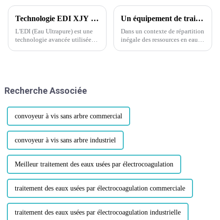
Technologie EDI XJY : révolutionner la production d'eau ultrapure pour un avenir plus vert et plus efficace
Un équipement de traitement de l'eau saumâtre de 2 000 l/h a été envoyé en Somalie, apportant de l'espoir aux régions en pénurie d'eau.
L'EDI (Eau Ultrapure) est une
Dans un contexte de répartition
technologie avancée utilisée
inégale des ressources en eau
pour la production d'eau
dans le monde et de graves
ultrapure. Elle combine les
pénuries d'eau dans certaines
principes de l'électrodialyse et
régions, une nouvelle
de l'échange d'ions, exploitant
remarquable est venue de
la puissance de...
Guangdong Xinjieyuan
Recherche Associée
Environment...
convoyeur à vis sans arbre commercial
convoyeur à vis sans arbre industriel
Meilleur traitement des eaux usées par électrocoagulation
traitement des eaux usées par électrocoagulation commerciale
traitement des eaux usées par électrocoagulation industrielle