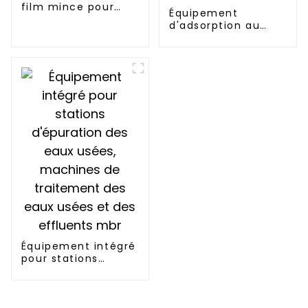
film mince pour
Équipement
boues agitées,
d'adsorption au
machine de
charbon actif et de
séchage pour
combustion
traitement des
catalytique
boues
Traitement des gaz
d'échappement des
COV
Équipement intégré
pour stations
d'épuration des
eaux usées,
machines de