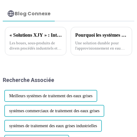
traitement des
eaux usées et des
effluents mbr
Blog Connexe
« Solutions XJY » : Introduction axée sur le référencement : exploiter le potentiel de la déshydratation des boues pour la gestion des eaux usées.
Pourquoi les systèmes de dessalement à moyenne échelle constituent-ils une option d’approvisionnement en eau durable ?
Les boues, sous-produits de
Une solution durable pour
divers procédés industriels et
l'approvisionnement en eau
municipaux, sont des déchets
côtière Introduction Alors que
épais et semi-solides qui
les ressources en eau douce
nécessitent une manipulation
deviennent de plus en plus
et un traitement appropriés. La
rares dans diverses régions du
présence d'eau dans les boues
monde, en particulier dans les
Recherche Associée
augmente non seulement…
zones côtières, le besoin d'eau
alternative...
Meilleurs systèmes de traitement des eaux grises
systèmes commerciaux de traitement des eaux grises
systèmes de traitement des eaux grises industrielles