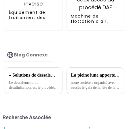
Équipement de
Machine de
traitement des
flottation à air
eaux industrielles
dissous Système de
par osmose inverse
traitement des
eaux usées du
procédé DAF
Blog Connexe
« Solutions de dessalement efficaces : systèmes d'osmose inverse personnalisés, précurseurs de l'avenir de l'eau propre »
La pleine lune apporte les retrouvailles et nous construisons ensemble un rêve vert
Le dessalement, ou
notre société a organisé avec
désalinisation, est le procédé
succès le gala de la fête de la
qui élimine les sels et les
mi-automne et de la fête
minéraux de l'eau salée.
nationale 2024, démontrant la
ADVANCED Equipment and
force d'innovation de la
Services propose une
technologie de protection de
technologie de pointe grâce à
l'environnement
Recherche Associée
des solutions préconçues et
pré-conçues.