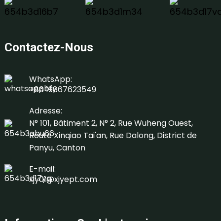
Contactez-Nous
WhatsApp:
+86 19867623549
Adresse:
N° 101, Bâtiment 2, N° 2, Rue Wuheng Ouest,
Route Xinqiao Tai'an, Rue Dalong, District de
Panyu, Canton
E-mail:
xjy01@xjyept.com