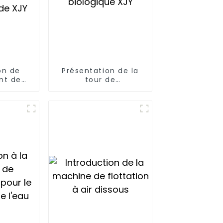
on de
Présentation de la
nt de
tour de
es eaux
désodorisation
de XJY
biologique XJY