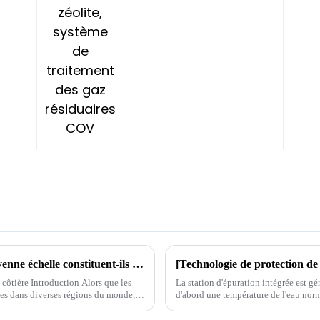
Pourquoi les systèmes de dessalement à moyenne échelle constituent-ils une option d’approvisionnement en eau durable ?
côtière Introduction Alors que les
La station d'épuration intégrée est gé
res dans diverses régions du monde,
d'abord une température de l'eau norma
ternative...
bactéries biologiques.