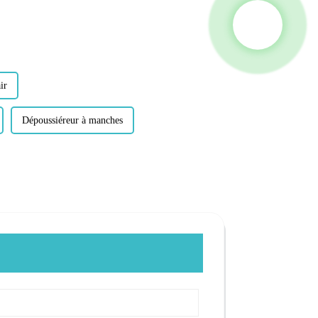
ir
Dépoussiéreur à manches