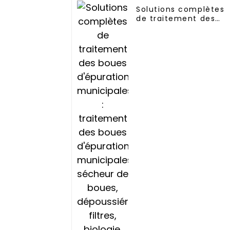
Solutions complètes
de traitement des
boues d'épuration
municipales :
traitement des boue
d'épuration
municipales, sécheur
de boues,
dépoussiéreur, filtres
biologie, systèmes d
contrôle des odeurs.
Définition du
traitement des boue
XJY