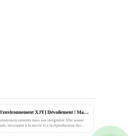
[Technologie de protection de l'environnement XJY] Dévoilement ! Machine intégrée de traitement des eaux usées souterraines : une nouvelle solution de purification des eaux usées à haut rendement, économe en énergie et respectueuse de l'environnement.
néralement enterrée dans son intégralité. Elle assure
le, nécessaire à la survie et à la reproduction des