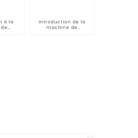
n à la
Introduction de la
 de
machine de
pour le
flottation à air
e l'eau
dissous