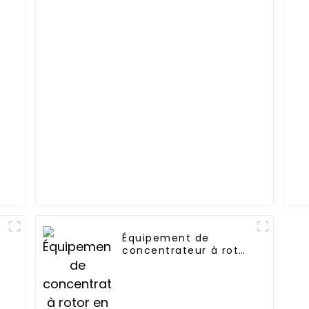
Équipement de
concentrateur à rotor
en zéolite, système
de traitement des
gaz résiduaires COV