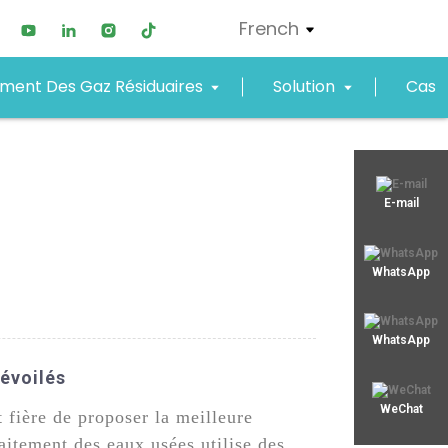
French
ement Des Gaz Résiduaires
Solution
Cas
xjy01@xjyept.com
E-mail
+8619867623549
WhatsApp
WhatsApp
Dévoilés
WeChat
fière de proposer la meilleure
aitement des eaux usées utilise des