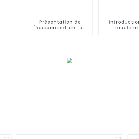
Présentation de
Introductio
l'équipement de tour
machine
de pulvérisation de
remplissage 
XJY
traitement d