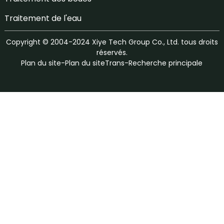
Traitement de l'eau
Copyright © 2004-2024 Xiye Tech Group Co., Ltd. tous droits
réservés.
Plan du site
-
Plan du siteTrans
-
Recherche principale