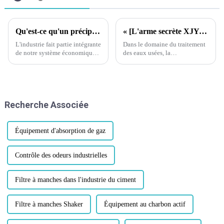
Qu'est-ce qu'un précipitateur électrostatique ?
« [L'arme secrète XJY du traitement des eaux usées] Démystifier la machine de déshydratation des boues : comment innover dans la gestion des boues grâce à la technologie de broyage et de séchage à basse température ? »
L'industrie fait partie intégrante
Dans le domaine du traitement
de notre système économique,
des eaux usées, la
et nombreux sont ceux qui
déshydratation des boues est
pensent avoir le droit de
un procédé clé. Lorsque les
supporter les cheminées
stations d'épuration traitent de
d'usines qui polluent l'air. Mais
grands volumes d'eaux usées,
peu savent que la technologie a
elles génèrent d'importantes
Recherche Associée
un impact…
quantités de boues…
Équipement d'absorption de gaz
Contrôle des odeurs industrielles
Filtre à manches dans l'industrie du ciment
Filtre à manches Shaker
Équipement au charbon actif