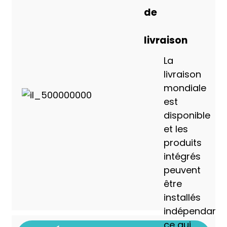
de
livraison
La
livraison
mondiale
est
disponible
et les
produits
intégrés
peuvent
être
installés
indépendamm
ce qui