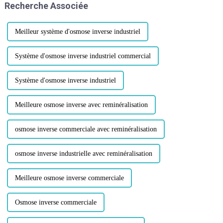
Recherche Associée
du gaz de haut fourneau et le
renforcement de l'élimination
de la poussière...
Meilleur système d'osmose inverse industriel
Système d'osmose inverse industriel commercial
Système d'osmose inverse industriel
Meilleure osmose inverse avec reminéralisation
osmose inverse commerciale avec reminéralisation
osmose inverse industrielle avec reminéralisation
Meilleure osmose inverse commerciale
Osmose inverse commerciale