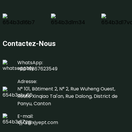
Contactez-Nous
WhatsApp:
+86 19867623549
Adresse:
N° 101, Bâtiment 2, N° 2, Rue Wuheng Ouest,
Route Xinqiao Tai'an, Rue Dalong, District de
Panyu, Canton
E-mail:
xjy01@xjyept.com