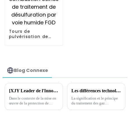
Tours de
pulvérisation de
désulfuration des
gaz de combustion
Usines de
traitement de
désulfuration par
voie humide FGD
Blog Connexe
[XJY Leader de l'Innovation] : Excellente application de la technologie de dépoussiérage des sacs dans le dépoussiérage des gaz de haut fourneau
Les différences technologiques entre RCO et RTO dans le traitement des gaz d'échappement
Dans le contexte de la mise en
La signification et le principe
œuvre de la protection de
du traitement des gaz
l'environnement et des
d'échappement RCO et RTO
économies d'énergie de
manière globale, la
modernisation de la
technologie de dépoussiérage