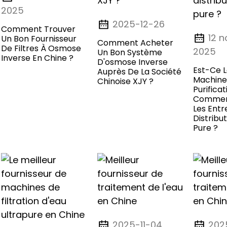
2025
2025-12-26
Comment Trouver
12 
Un Bon Fournisseur
Comment Acheter
De Filtres À Osmose
2025
Un Bon Système
Inverse En Chine ?
D'osmose Inverse
Est-Ce L
Auprès De La Société
Machine
Chinoise XJY ?
Purifica
Commerc
Les Entr
Distribu
Pure ?
2025-11-04
202