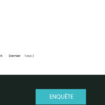
nt
Dernier
Total 2
ENQUÊTE