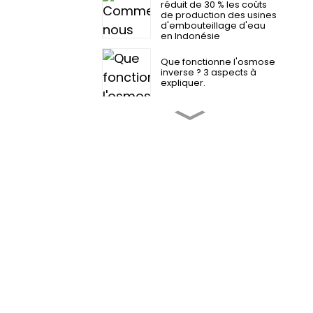
réduit de 30 % les coûts
de production des usines
d'embouteillage d'eau
en Indonésie
Que fonctionne l'osmose
inverse ? 3 aspects à
expliquer.
2026 Comment changer
les filtres d'osmose
inverse ?
4 bienfaits incroyables de
l'eau osmosée que vous
devez connaître
Guide d'installation des
systèmes industriels
d'osmose inverse
L'eau osmosée est-elle
bonne pour la santé ?