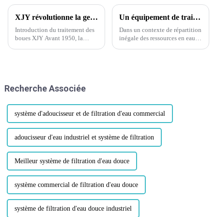
XJY révolutionne la gestion des boues : un plan complet pour la protection de l'environnement, la réduction des odeurs et l'optimisation des ressources
Un équipement de traitement de l'eau saumâtre de 2 000 l/h a été envoyé en Somalie, apportant de l'espoir aux régions en pénurie d'eau.
Introduction du traitement des
Dans un contexte de répartition
boues XJY Avant 1950, la
inégale des ressources en eau
plupart des collectivités des
dans le monde et de graves
États-Unis rejetaient leurs eaux
pénuries d'eau dans certaines
usées dans les ruisseaux et les
régions, une nouvelle
rivières avec peu ou pas de
remarquable est venue de
traitement. En milieu urbain...
Guangdong Xinjieyuan
Recherche Associée
Environment...
système d'adoucisseur et de filtration d'eau commercial
adoucisseur d'eau industriel et système de filtration
Meilleur système de filtration d'eau douce
système commercial de filtration d'eau douce
système de filtration d'eau douce industriel