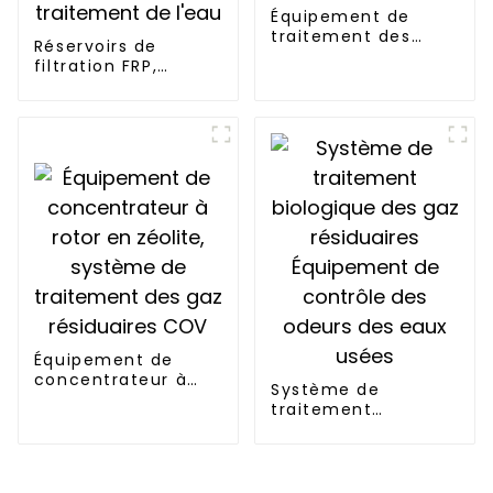
Équipement de
traitement des
Réservoirs de
eaux industrielles
filtration FRP,
par osmose inverse
récipients sous
pression en acier
inoxydable, usine
de filtration de
traitement de l'eau
Équipement de
concentrateur à
Système de
rotor en zéolite,
traitement
système de
biologique des gaz
traitement des gaz
résiduaires
résiduaires COV
Équipement de
contrôle des odeurs