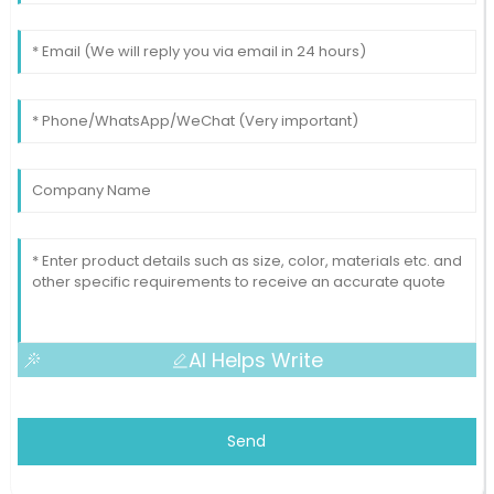
AI Helps Write
Send