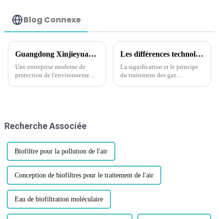
des eaux usées
Blog Connexe
Guangdong Xinjieyuan Environmental Protection Technology Co., Ltd
Les différences technologiques entre RCO et RTO dans le traitement des gaz d'échappement
Une entreprise moderne de
La signification et le principe
protection de l'environnement
du traitement des gaz
avec une protection
d'échappement RCO et RTO
environnementale
professionnelle et complète
Recherche Associée
Biofiltre pour la pollution de l'air
Conception de biofiltres pour le traitement de l'air
Eau de biofiltration moléculaire