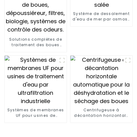
Système de dessalement
d'eau de mer par osmose
inverse, usine de
dessalement par osmose
inverse, purificateur
Solutions complètes de
d'eau salée
traitement des boues
d'épuration municipales :
traitement des boues
d'épuration municipales,
sécheur de boues,
dépoussiéreur, filtres,
biologie, systèmes de
contrôle des odeurs.
Définition du traitement
des boues XJY
Systèmes de membranes
Centrifugeuse à
UF pour usines de
décantation horizontale
traitement d'eau par
automatique pour la
ultrafiltration industrielle
déshydratation et le
séchage des boues