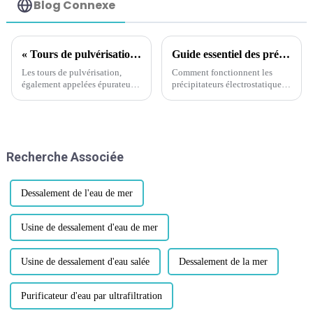
Blog Connexe
« Tours de pulvérisation : l'efficacité imbattable des tours de pulvérisation dans la réduction de la pollution atmosphérique »
Guide essentiel des précipitateurs électrostatiques : comprendre leur fonctionnalité, leurs avantages, leurs types et leurs applications industrielles
Les tours de pulvérisation,
Comment fonctionnent les
également appelées épurateurs
précipitateurs électrostatiques ?
humides ou épurateurs par
Le principe fondamental des
pulvérisation, sont des
précipitateurs électrostatiques
dispositifs de contrôle de la
est l'attraction électrostatique
pollution de l'air utilisés pour
entre des particules chargées et
éliminer les gaz et les
des surfaces de charge opposée.
Recherche Associée
particules nocifs des émissions
Ce processus peut être
industrielles.
largement…
Dessalement de l'eau de mer
Usine de dessalement d'eau de mer
Usine de dessalement d'eau salée
Dessalement de la mer
Purificateur d'eau par ultrafiltration