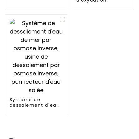
d'oxydation
thermique
régénérative RTO
Traitement des gaz
de combustion
industriels COV
Système de
dessalement d'eau
de mer par osmose
inverse, usine de
dessalement par
osmose inverse,
purificateur d'eau
salée