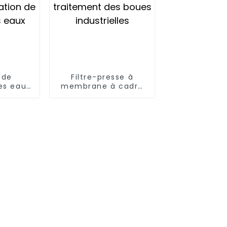
 de
Filtre-presse à
es eaux
membrane à cadre
tiques
en plaque
t de
Équipement de
Station
traitement des
es eaux
boues industrielles