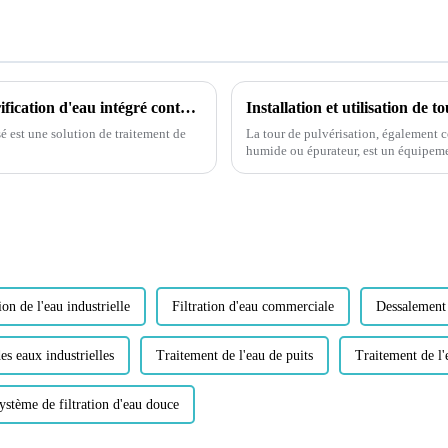
L'outil efficace de XJY : équipement de purification d'eau intégré conteneurisé, une nouvelle solution pour l'approvisionnement mondial en eau
Installation et utilisation de 
é est une solution de traitement de
La tour de pulvérisation, également c
humide ou épurateur, est un équipemen
dans les systèmes de réaction gaz-liqu
ion de l'eau industrielle
Filtration d'eau commerciale
Dessalement 
es eaux industrielles
Traitement de l'eau de puits
Traitement de l'
ystème de filtration d'eau douce