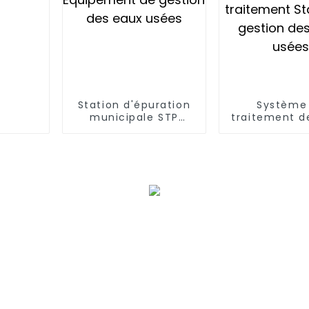
Station d'épuration
Système
municipale STP
traitement d
Équipement de
usées domes
gestion des eaux
Équipemen
usées
traitement 
de gestion d
usées