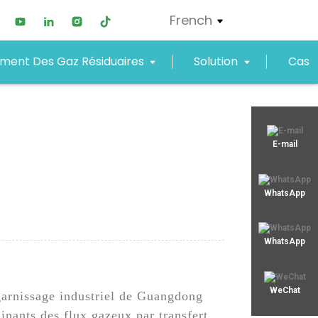
French
ement Des Gaz Résiduaires
Solution
Cas
xjy01@xjyept.com
E-mail
+8619867623549
WhatsApp
WhatsApp
WeChat
à garnissage industriel de Guangdong
nants des flux gazeux par transfert