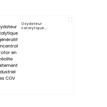
Oxydateur
catalytique
régénératif
Concentrateur à rotor
en zéolite Traitement
industriel des COV