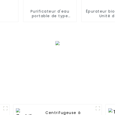
Purificateur d'eau
Épurateur bi
portable de type
Unité 
boîte avec armoire à
désodorisat
osmose inverse,
Bioscrubber 
équipement mobile
des odeurs 
silencieux
Centrifugeuse à