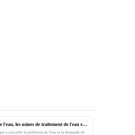
Les systèmes de purification de l'eau, les usines de traitement de l'eau et les machines de filtrage de l'eau peuvent-ils promouvoir une gestion durable de l'eau en Afrique ?
ique a exacerbé la pollution de l'eau et la demande de