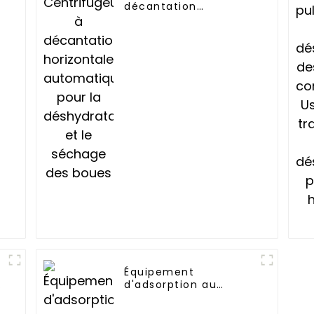
décantation
horizontale
automatique pour la
déshydratation et le
séchage des boues
Équipement
d'adsorption au
charbon actif et de
combustion