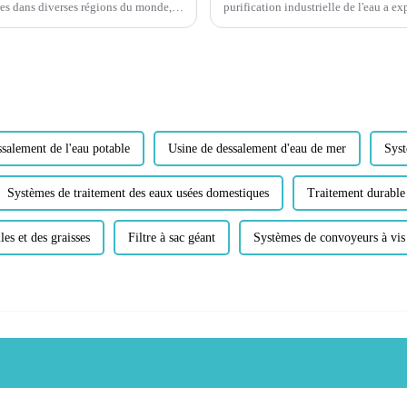
res dans diverses régions du monde,
purification industrielle de l'eau a e
ternative...
usées a endommag...
salement de l'eau potable
Usine de dessalement d'eau de mer
Syst
Systèmes de traitement des eaux usées domestiques
Traitement durable
es et des graisses
Filtre à sac géant
Systèmes de convoyeurs à vis