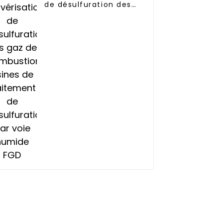
de désulfuration des
gaz de combustion
Usines de traitement
de désulfuration par
voie humide FGD