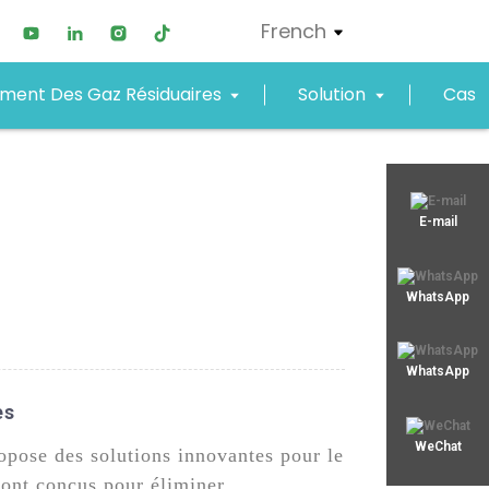
French
ement Des Gaz Résiduaires
Solution
Cas
xjy01@xjyept.com
E-mail
+8619867623549
WhatsApp
WhatsApp
es
WeChat
pose des solutions innovantes pour le
sont conçus pour éliminer