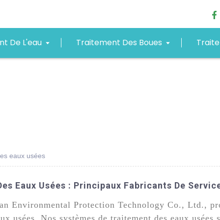
nt De L'eau
Traitement Des Boues
Trait
 des eaux usées
Des Eaux Usées : Principaux Fabricants De Servic
an Environmental Protection Technology Co., Ltd., pro
eaux usées. Nos systèmes de traitement des eaux usées 