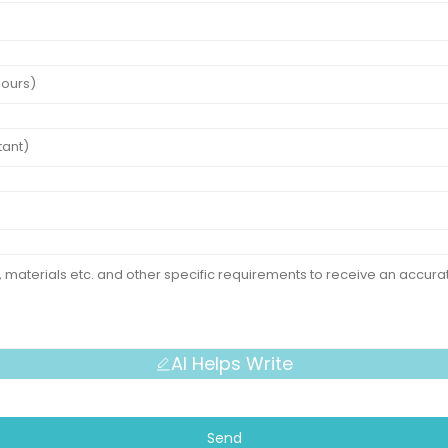
AI Helps Write
Send