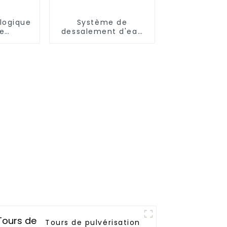
ologique
Système de
de
dessalement d'eau
ion H2S
de mer par osmose
Contrôle
inverse, usine de
d'air
dessalement par
osmose inverse,
purificateur d'eau
salée
Tours de pulvérisation