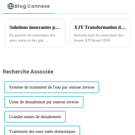
Blog Connexe
Solutions innovantes pour le traitement des gaz résiduaires : Système de désodorisation biologique intelligent BDS -- Tours de désodorisation biologique et bioscrubbers BDS
XJY Transformation des boues d'épuration en biosolides : un parcours à travers le traitement des eaux usées et au-delà
En matière de traitement des
Introduction du traitement des
eaux usées et des gaz
boues XJYAvant 1950
d'échappement des
installations industrielles et de
contrôle des odeurs, il existe
une variété de méthodes parmi
lesquelles choisir, chacune
Recherche Associée
ayant ses propres avantages et
inconvénients...
Système de traitement de l'eau par osmose inverse
Usine de dessalement par osmose inverse
Grandes usines de dessalement
Traitement des eaux usées domestiques