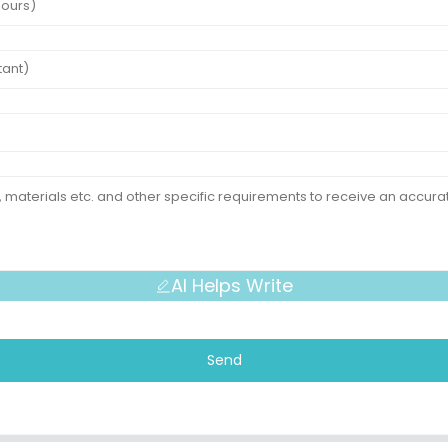
AI Helps Write
Send