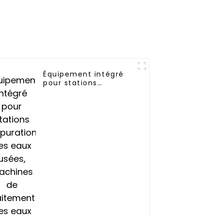
Équipement intégré
pour stations
d'épuration des eaux
usées, machines de
traitement des eaux
usées et des
effluents mbr