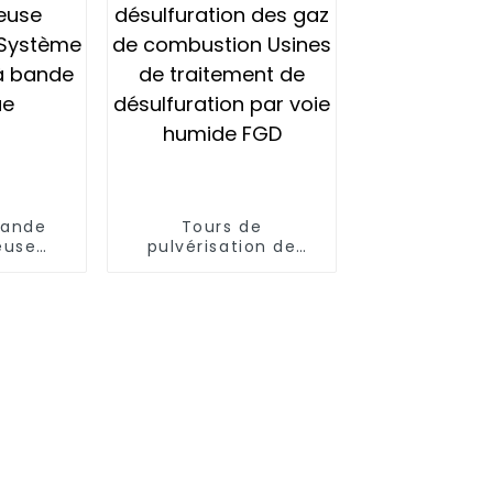
bande
Tours de
euse
pulvérisation de
que
désulfuration des
séchage
gaz de combustion
ntinue
Usines de traitement
de désulfuration par
voie humide FGD