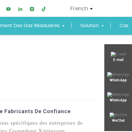
French
ement Des Gaz Résiduaires
Solution
Cas
xjy01@xjyept.com
E-mail
+8619867623549
WhatsApp
WhatsApp
De Fabricants De Confiance
WeChat
ins spécifiques des entreprises de
. Chez Guangdong Xinjieyuan