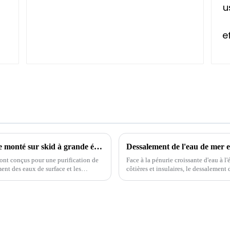
Comment choisir un équipement d'eau pure monté sur skid à grande échelle adapté ?
ont conçus pour une purification de
Face à la pénurie croissante d'eau à 
ement des eaux de surface et les
côtières et insulaires, le dessalement
pour produire de l'eau douce potable.