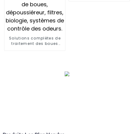
des odeurs d'air
Solutions complètes de
traitement des boues
d'épuration municipales :
traitement des boues
d'épuration municipales,
sécheur de boues,
dépoussiéreur, filtres,
biologie, systèmes de
contrôle des odeurs.
Définition du traitement
des boues XJY