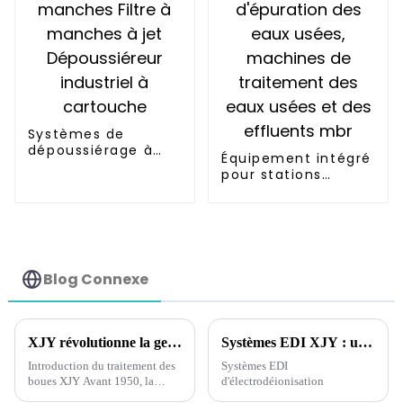
Systèmes de
dépoussiérage à
Équipement intégré
manches Filtre à
pour stations
manches à jet
d'épuration des
Dépoussiéreur
eaux usées,
industriel à
machines de
cartouche
traitement des
eaux usées et des
effluents mbr
Blog Connexe
XJY révolutionne la gestion des boues : un plan complet pour la protection de l'environnement, la réduction des odeurs et l'optimisation des ressources
Systèmes EDI XJY : une centrale électrique verte et efficace pour la production d'eau ultra-pure
Introduction du traitement des
Systèmes EDI
boues XJY Avant 1950, la
d'électrodéionisation
plupart des collectivités des