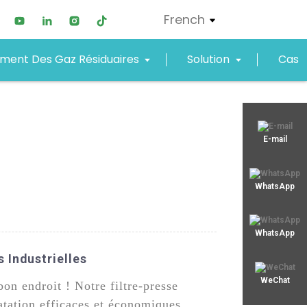
French
ement Des Gaz Résiduaires
Solution
Cas
xjy01@xjyept.com
E-mail
+8619867623549
WhatsApp
WhatsApp
 Industrielles
WeChat
on endroit ! Notre filtre-presse
atation efficaces et économiques.