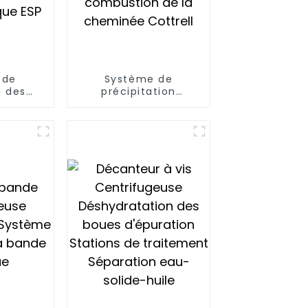
 de
Système de
t des
précipitation
lantes
électrostatique
umides
humide pour le
tation
nettoyage des gaz
que ESP
de combustion de la
cheminée Cottrell