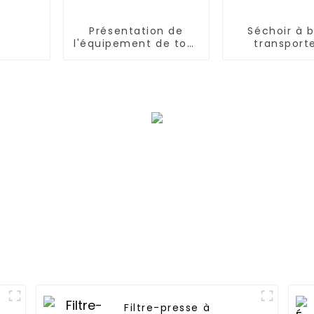
Présentation de
Séchoir à 
l'équipement de tour
transport
de pulvérisation de
automati
XJY
Système de 
à bande co
Filtre-presse à