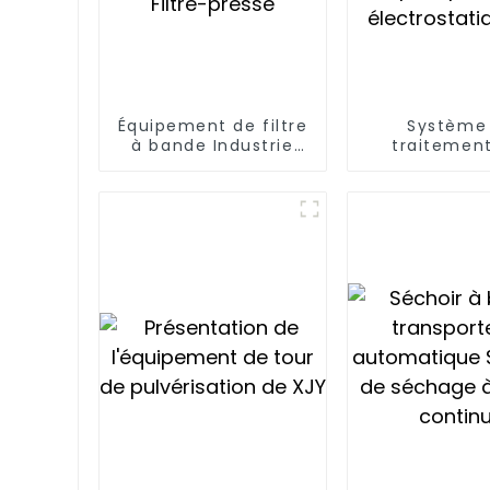
Équipement de filtre
Système
à bande Industrie
traitemen
Concentration des
cendres vo
boues Épaississeur
sèches et h
Filtre-presse
par précipi
électrostati