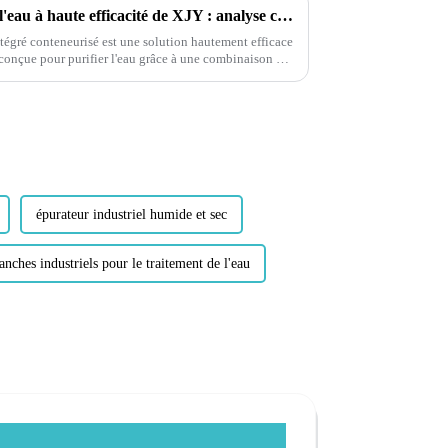
Outil mobile de traitement de l'eau à haute efficacité de XJY : analyse complète et perspectives d'application des équipements intégrés de purification de l'eau conteneurisés
tégré conteneurisé est une solution hautement efficace
, conçue pour purifier l'eau grâce à une combinaison de
épurateur industriel humide et sec
manches industriels pour le traitement de l'eau