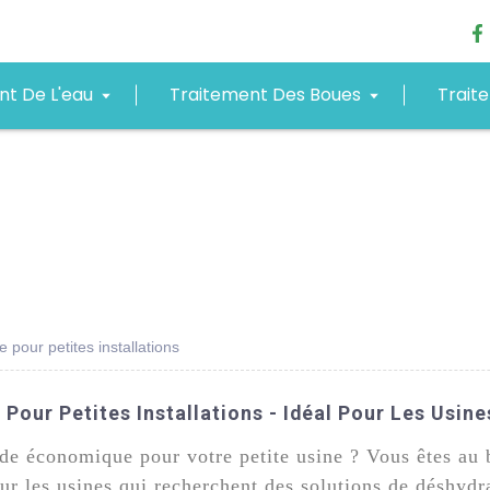
nt De L'eau
Traitement Des Boues
Trait
pour petites installations
our Petites Installations - Idéal Pour Les Usines
de économique pour votre petite usine ? Vous êtes au b
r les usines qui recherchent des solutions de déshydr