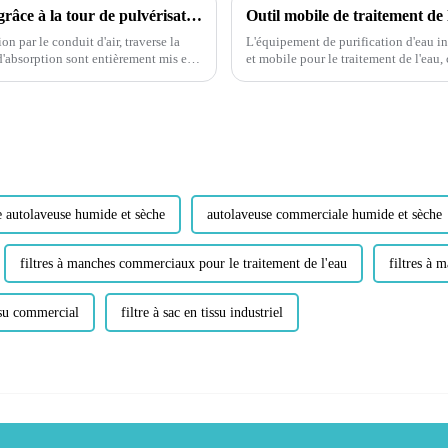
Maximiser le nettoyage des gaz résiduaires grâce à la tour de pulvérisation
on par le conduit d'air, traverse la
L'équipement de purification d'eau in
 d'absorption sont entièrement mis en
et mobile pour le traitement de l'eau
technologies avancées intégrées...
e autolaveuse humide et sèche
autolaveuse commerciale humide et sèche
filtres à manches commerciaux pour le traitement de l'eau
filtres à 
issu commercial
filtre à sac en tissu industriel