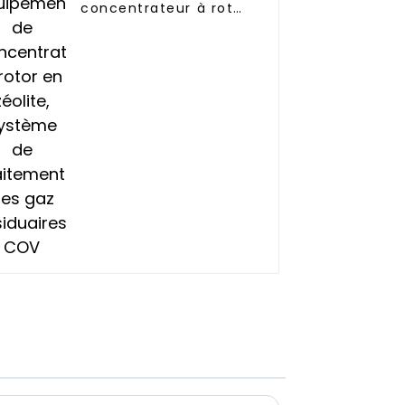
concentrateur à rotor
en zéolite, système
de traitement des
gaz résiduaires COV