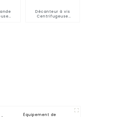
bande
Décanteur à vis
euse
Centrifugeuse
que
Déshydratation des
séchage
boues d'épuration
ntinue
Stations de
traitement
Séparation eau-
solide-huile
Équipement de