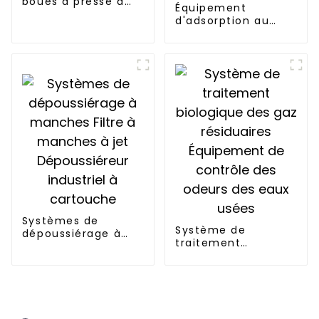
boues à presse à
Équipement
vis, équipement de
d'adsorption au
traitement de
charbon actif et de
déshydratation des
combustion
boues d'épuration
catalytique
Traitement des gaz
d'échappement des
COV
Systèmes de
Système de
dépoussiérage à
traitement
manches Filtre à
biologique des gaz
manches à jet
résiduaires
Dépoussiéreur
Équipement de
industriel à
contrôle des odeurs
cartouche
des eaux usées