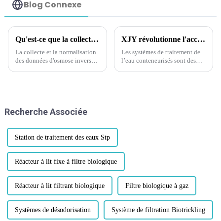
Blog Connexe
Qu'est-ce que la collecte et la normalisation des données par osmose inverse ?
XJY révolutionne l'accès à l'eau : des systèmes de traitement de l'eau portables et conteneurisés de grande capacité pour répondre aux besoins mondiaux en matière de purification.
La collecte et la normalisation
Les systèmes de traitement de
des données d'osmose inverse
l’eau conteneurisés sont des
(OI) sont importantes pour
solutions portables et
évaluer l'état de la membrane et
compactes utilisées pour la
traiter les problèmes potentiels
purification de l’eau et
avant qu'ils ne s'aggravent.
l’obtention d’eau potable.
Normaliser les facteurs de
Recherche Associée
données avec des données ext...
Station de traitement des eaux Stp
Réacteur à lit fixe à filtre biologique
Réacteur à lit filtrant biologique
Filtre biologique à gaz
Systèmes de désodorisation
Système de filtration Biotrickling