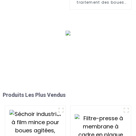
traitement des boues
d'épuration municipales :
traitement des boues
d'épuration municipales,
sécheur de boues,
dépoussiéreur, filtres,
biologie, systèmes de
contrôle des odeurs.
Définition du traitement
des boues XJY
Produits Les Plus Vendus