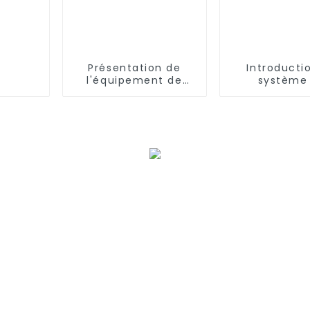
Présentation de
Introducti
l'équipement de
système
traitement de l'eau
traitemen
par osmose inverse
membra
XJY
d'ultrafilt