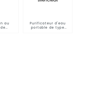
on au
Purificateur d'eau
 de
portable de type
t par
boîte avec armoire à
ne
osmose inverse,
ration
équipement mobile
silencieux