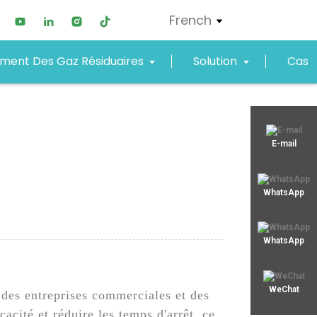
French
ement Des Gaz Résiduaires
Solution
Cas
xjy01@xjyept.com
E-mail
+8619867623549
WhatsApp
WhatsApp
WeChat
 des entreprises commerciales et des
acité et réduire les temps d'arrêt, ce