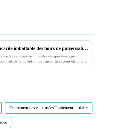
« Tours de pulvérisation : l'efficacité imbattable des tours de pulvérisation dans la réduction de la pollution atmosphérique »
t appelées épurateurs humides ou épurateurs par
contrôle de la pollution de l'air utilisés pour éliminer
issions industrielles.
Traitement des eaux usées Traitement tertiaire
sées