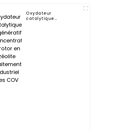
Oxydateur
catalytique
régénératif
Concentrateur à rotor
en zéolite Traitement
industriel des COV