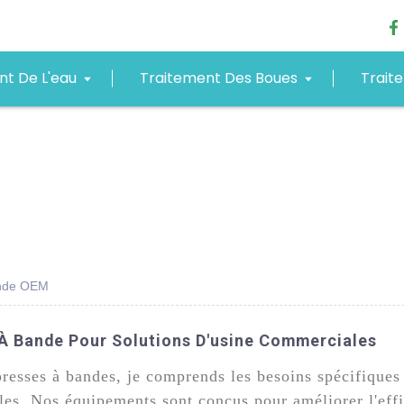
nt De L'eau
Traitement Des Boues
Trait
bande OEM
 À Bande Pour Solutions D'usine Commerciales
presses à bandes, je comprends les besoins spécifiques
les. Nos équipements sont conçus pour améliorer l'effic