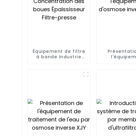
Équipement de filtre
Présentati
à bande Industrie
l'équipe
Concentration des
d'osmose i
boues Épaississeur
XJY
Filtre-presse