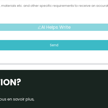
AI Helps Write
Send
TION?
us en savoir plus,