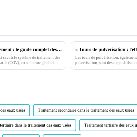
« Révolutionner la protection de l'environnement : le guide complet des systèmes de traitement des gaz d'échappement des COV et leur avenir prometteur »
 savoir le système de traitement des
Les tours de pulvérisation, égalemen
tils (COV), est un terme général
pulvérisation, sont des dispositifs de 
de traitement des gaz d'échappement
les gaz et les particules nocifs des ém
 des eaux usées
Traitement secondaire dans le traitement des eaux usées
tertiaire dans le traitement des eaux usées
Traitement tertiaire des eaux u