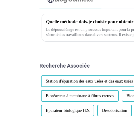
Quelle méthode dois-je choisir pour obtenir
Le dépoussiérage est un processus important pour la pr
sécurité des travailleurs dans divers secteurs. Il exist
notamment les tours de pulvérisation, les filtres à m
Recherche Associée
Station d'épuration des eaux usées et des eaux usée
Bioréacteur à membrane à fibres creuses
Bior
Épurateur biologique H2s
Désodorisation