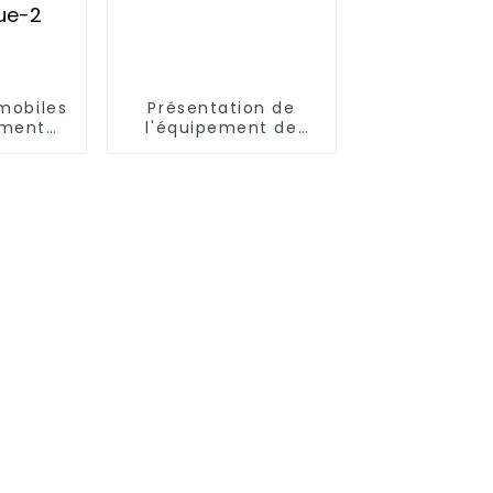
 mobiles
Présentation de
ement
l'équipement de
er par
microfiltration de
se (RO)
XJY
nt de
en eau
ue-2