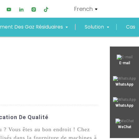
French
ement Des Gaz Résiduaires
Solution
Cas
xjy01@xjyept.com
E-mail
+8619867623549
WhatsApp
WhatsApp
cation De Qualité
WeChat
u ? Vous êtes au bon endroit ! Chez
sés dans la fourniture de machines à