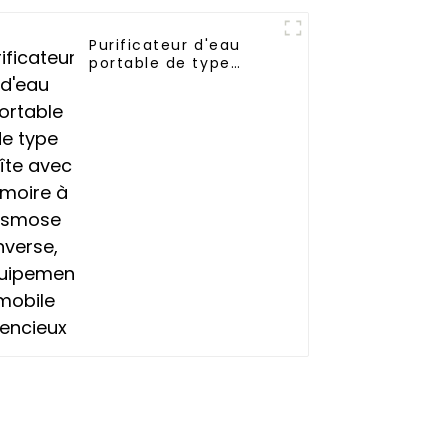
Purificateur d'eau
portable de type
boîte avec armoire à
osmose inverse,
équipement mobile
silencieux