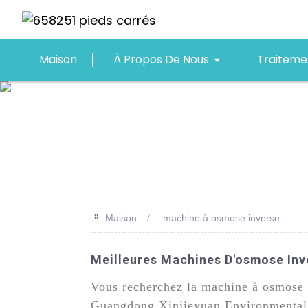
Maison
À Propos De Nous
Traiteme
>>
Maison
machine à osmose inverse
Meilleures Machines D'osmose Inve
Vous recherchez la machine à osmose i
Guangdong Xinjieyuan Environmental P