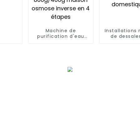
Machine de
Installations
purification d'eau
de dessal
potable fabricant
d'eau de m
d'usine ro
osmose inver
commercial système
Dessaleme
d'osmose inverse
l'eau salée 
purificateur d'eau
domestiq
grand débit
800g/400g maison
osmose inverse en 4
étapes