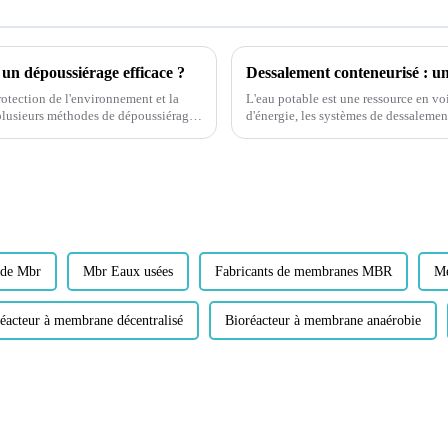
 un dépoussiérage efficace ?
Dessalement conteneurisé : un
otection de l'environnement et la
L'eau potable est une ressource en vo
e plusieurs méthodes de dépoussiérage,
d'énergie, les systèmes de dessalemen
anches…
idéale pour produire une eau propre et
s de Mbr
Mbr Eaux usées
Fabricants de membranes MBR
M
éacteur à membrane décentralisé
Bioréacteur à membrane anaérobie