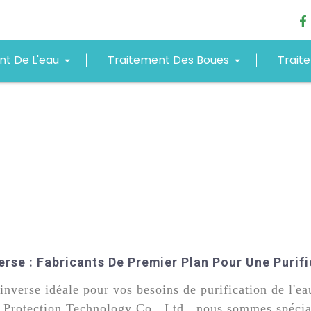
nt De L'eau
Traitement Des Boues
Trait
rse : Fabricants De Premier Plan Pour Une Purifi
nverse idéale pour vos besoins de purification de l'ea
rotection Technology Co., Ltd., nous sommes spéciali