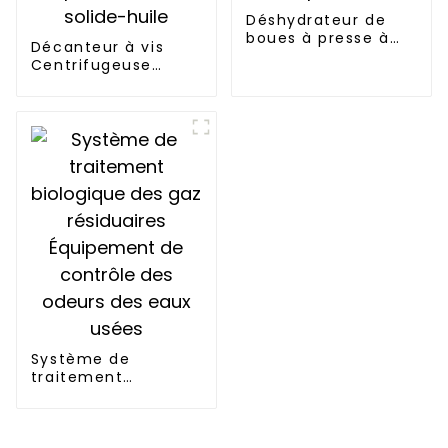
Déshydrateur de
boues à presse à
Décanteur à vis
vis, équipement de
Centrifugeuse
traitement de
Déshydratation des
déshydratation des
boues d'épuration
boues d'épuration
Stations de
traitement
Séparation eau-
solide-huile
Système de
traitement
biologique des gaz
résiduaires
Équipement de