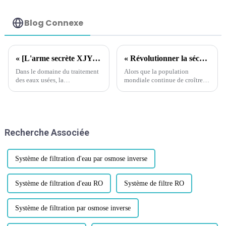
contrôle des odeurs
des eaux usées
Blog Connexe
« [L'arme secrète XJY du traitement des eaux usées] Démystifier la machine de déshydratation des boues : comment innover dans la gestion des boues grâce à la technologie de broyage et de séchage à basse température ? »
« Révolutionner la sécurité de l'eau : l'essor du dessalement par conteneurs pour un accès durable à l'eau »
Dans le domaine du traitement
Alors que la population
des eaux usées, la
mondiale continue de croître et
déshydratation des boues est
que le changement climatique
un procédé clé. Lorsque les
aggrave les problèmes de
stations d'épuration traitent de
pénurie d'eau, la demande en
grands volumes d'eaux usées,
eau potable atteint des niveaux
elles génèrent d'importantes
sans précédent. Les sources
Recherche Associée
quantités de boues…
d'eau traditionnelles sont de
plus en plus...
Système de filtration d'eau par osmose inverse
Système de filtration d'eau RO
Système de filtre RO
Système de filtration par osmose inverse