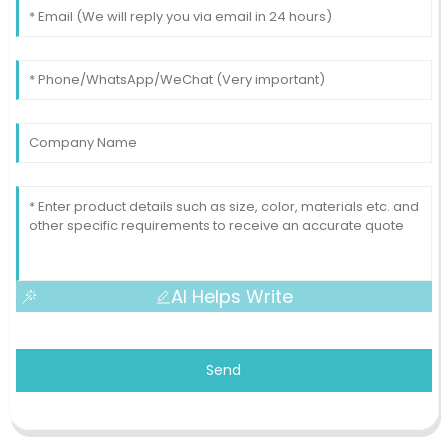
AI Helps Write
Send