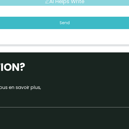
AI Helps Write
Send
TION?
us en savoir plus,