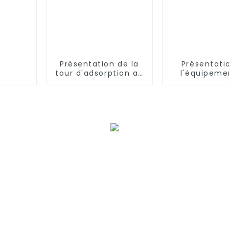
Présentation de la
Présentati
tour d'adsorption au
l'équipeme
charbon actif de XJY
microfiltrat
XJY