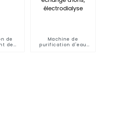
on de
Machine de
nt de
purification d'eau
ion de
ultrapure par
électrodéionisation,
échange d'ions,
électrodialyse