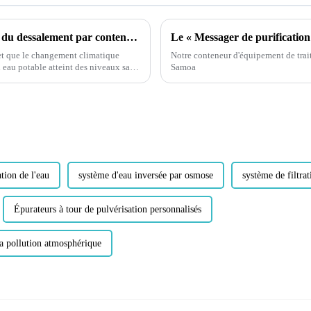
« Révolutionner la sécurité de l'eau : l'essor du dessalement par conteneurs pour un accès durable à l'eau »
Le « Messager de purification
 et que le changement climatique
Notre conteneur d'équipement de tra
 eau potable atteint des niveaux sans
Samoa
s en plus...
tion de l'eau
système d'eau inversée par osmose
système de filtrat
Épurateurs à tour de pulvérisation personnalisés
la pollution atmosphérique