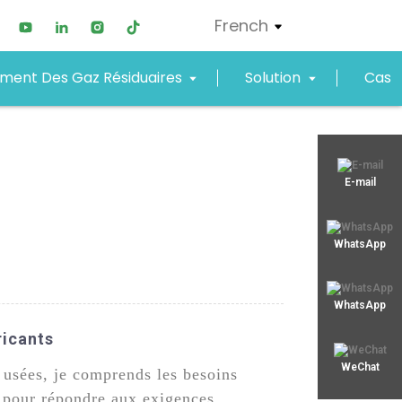
French
ement Des Gaz Résiduaires
Solution
Cas
xjy01@xjyept.com
E-mail
+8619867623549
WhatsApp
WhatsApp
ricants
WeChat
x usées, je comprends les besoins
çu pour répondre aux exigences