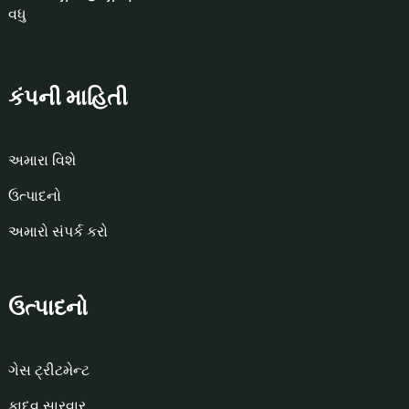
કંપની માહિતી
અમારા વિશે
ઉત્પાદનો
અમારો સંપર્ક કરો
ઉત્પાદનો
ગેસ ટ્રીટમેન્ટ
કાદવ સારવાર