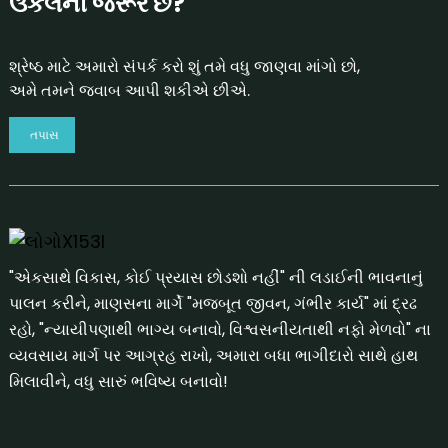
ઉકેલની જરૂર છે?
શ્રેષ્ઠ માટે અમારો સંપર્ક કરો શું તમે વધુ જાણવા માંગો છો,
અમે તમને જવાબ આપી શકીએ છીએ.
તપાસ
"એકસાથે વિકાસ, કોઈ પ્રયાસ છોડશો નહીં" ની લડાઈની ભાવનાનું
પાલન કરીને, માણસના માર્ગે "મજબૂત જીવન, ગંભીર કાર્ય" માં દ્રઢ
રહો, "ન્યાયીપણાથી ભાગ્ય બનાવો, વિશ્વસનીયતાથી નફો મેળવો" ના
વ્યવસાય માર્ગ પર આગ્રહ રાખો, અમારા બધા ભાગીદારો સાથે હાથ
મિલાવીને, વધુ સારું ભવિષ્ય બનાવો!