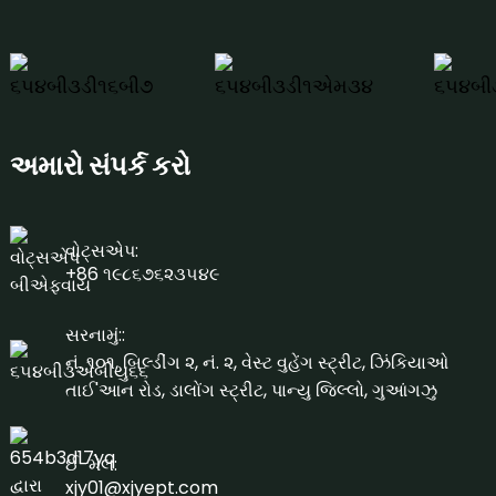
અમારો સંપર્ક કરો
વોટ્સએપ:
+86 ૧૯૮૬૭૬૨૩૫૪૯
સરનામું::
નં. ૧૦૧, બિલ્ડીંગ ૨, નં. ૨, વેસ્ટ વુહેંગ સ્ટ્રીટ, ઝિંકિયાઓ
તાઈ'આન રોડ, ડાલોંગ સ્ટ્રીટ, પાન્યુ જિલ્લો, ગુઆંગઝુ
ઈ-મેલ:
xjy01@xjyept.com