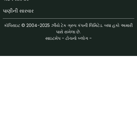
પાણીની સારવાર
કૉપિરાઇટ © 2004-2025 ઝીયે ટેક ગ્રુપ કંપની લિમિટેડ. બધા હકો અમારી
પાસે રાખેલા છે.
સાઇટમેપ
-
ટોચનો બ્લોગ
-