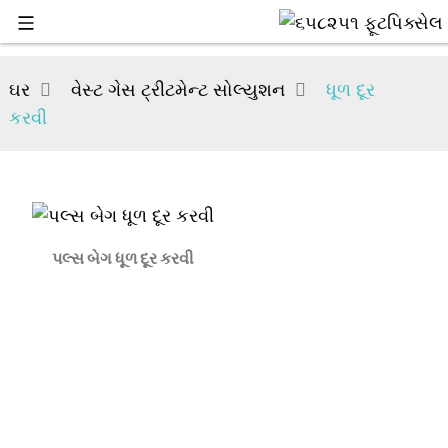
ઘર
વેસ્ટ ગેસ ટ્રીટમેન્ટ સોલ્યુશન
ધૂળ દૂર
કરવી
પલ્સ બેગ ધૂળ દૂર કરવી