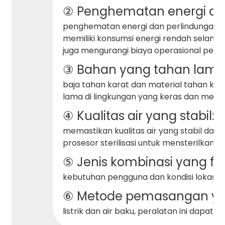
② Penghematan energi da
penghematan energi dan perlindungan lin
memiliki konsumsi energi rendah selama 
juga mengurangi biaya operasional peng
③ Bahan yang tahan lama
baja tahan karat dan material tahan kor
lama di lingkungan yang keras dan mem
④ Kualitas air yang stabil:
P
memastikan kualitas air yang stabil dalam
prosesor sterilisasi untuk mensterilkan 
⑤ Jenis kombinasi yang fle
kebutuhan pengguna dan kondisi lokasi, se
⑥ Metode pemasangan yan
listrik dan air baku, peralatan ini dapat