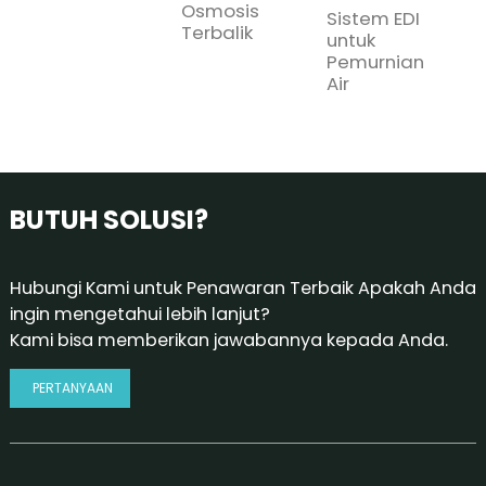
Osmosis
Sistem EDI
S
Terbalik
untuk
P
Pemurnian
A
Air
K
BUTUH SOLUSI?
Hubungi Kami untuk Penawaran Terbaik Apakah Anda
ingin mengetahui lebih lanjut?
Kami bisa memberikan jawabannya kepada Anda.
PERTANYAAN