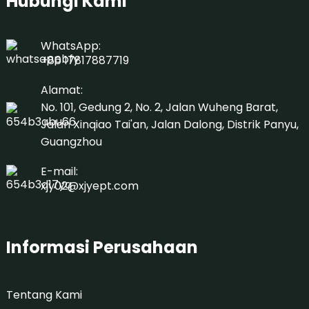
Hubungi Kami
WhatsApp:
+86 17817887719
Alamat:
No. 101, Gedung 2, No. 2, Jalan Wuheng Barat,
Jalan Xinqiao Tai'an, Jalan Dalong, Distrik Panyu,
Guangzhou
E-mail:
xjy02@xjyept.com
Informasi Perusahaan
Tentang Kami