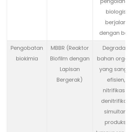
pengolahan
biologis
berjalan
dengan baik
Pengobatan
MBBR (Reaktor
Degradasi
biokimia
Biofilm dengan
bahan organ
Lapisan
yang sanga
Bergerak)
efisien,
nitrifikasi-
denitrifikasi
simultan,
produksi