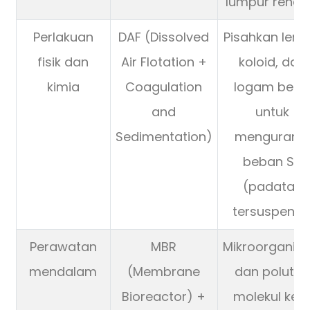
lumpur renda
Perlakuan
DAF (Dissolved
Pisahkan lema
fisik dan
Air Flotation +
koloid, dan
kimia
Coagulation
logam bera
and
untuk
Sedimentation)
mengurang
beban SS
(padatan
tersuspensi)
Perawatan
MBR
Mikroorganis
mendalam
(Membrane
dan poluta
Bioreactor) +
molekul keci