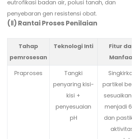
eutrofikasi badan air, polusi tanah, dan
penyebaran gen resistensi obat.
(Ⅱ) Rantai Proses Penilaian
Tahap
Teknologi Inti
Fitur dan
pemrosesan
Manfaat
Praproses
Tangki
Singkirkan
penyaring kisi-
partikel besa
kisi +
sesuaikan p
penyesuaian
menjadi 6-9
pH
dan pastika
aktivitas