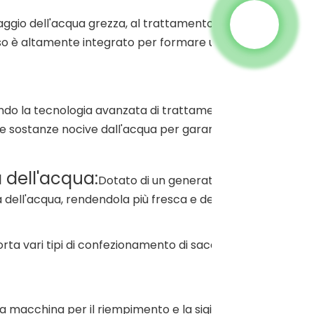
ggio dell'acqua grezza, al trattamento, al miglioramento d
so è altamente integrato per formare una linea completa
do la tecnologia avanzata di trattamento dell'acqua RO 
 sostanze nocive dall'acqua per garantire la purezza del
 dell'acqua:
Dotato di un generatore di ossigeno pe
ità dell'acqua, rendendola più fresca e deliziosa.
rta vari tipi di confezionamento di sacchetti d'acqua per 
a macchina per il riempimento e la sigillatura di liquidi r