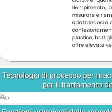
riempimento, la
misurare e riem
adattandosi a d
confezionament
plastica, bottigli
offre elevate ve
Tecnologia di processo per mac
per il trattamento d
Funzioni principali della macchi