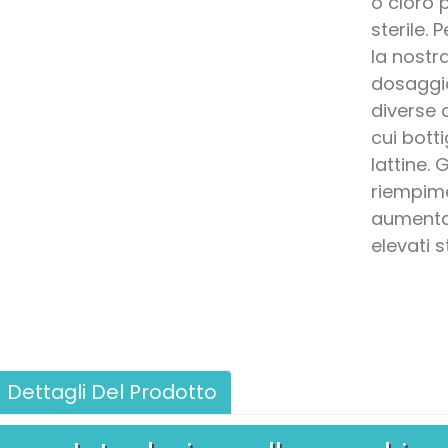
o cloro 
sterile.
la nostr
dosaggio
diverse 
cui botti
lattine. 
riempime
aumenta 
elevati s
Dettagli Del Prodotto