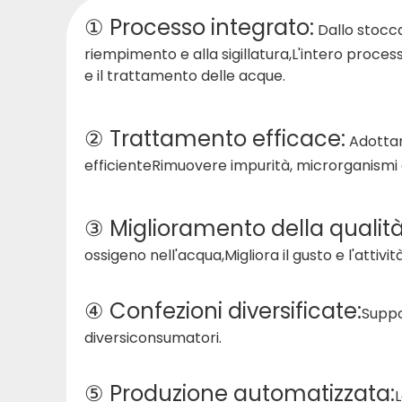
① Processo integrato:
Dallo stocca
riempimento e alla sigillatura,
L'intero proces
e il trattamento delle acque.
② Trattamento efficace:
Adottan
efficiente
Rimuovere impurità, microrganismi e
③ Miglioramento della qualità
ossigeno nell'acqua,
Migliora il gusto e l'attiv
④ Confezioni diversificate:
Suppo
diversi
consumatori.
⑤ Produzione automatizzata:
L