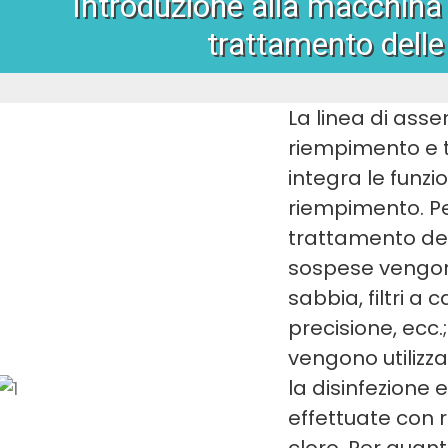
Introduzione alla macchina r
trattamento dell
La linea di ass
riempimento e 
integra le funzi
riempimento. Pe
trattamento dell
sospese vengono
sabbia, filtri a c
precisione, ecc.
vengono utilizza
la disinfezione 
effettuate con r
cloro. Per quant