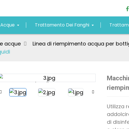
 Acque
Trattamento Dei Fanghi
Trattame
le acque
Linea di riempimento acqua per botti
uidi
Macchin
Loading...
Loading...
riempim
Utilizza
addolcir
di disinf