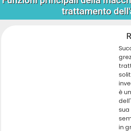
trattamento dell
R
Suc
grez
tra
sol
inve
è un
del
sua
semi
in g