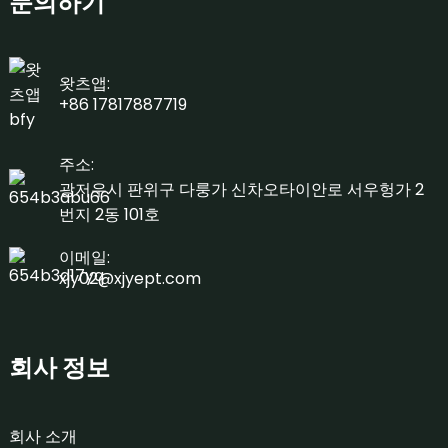
문의하기
왓츠앱:
+86 17817887719
주소:
광저우시 판위구 다룽가 신차오타이안로 서우헝가 2
번지 2동 101호
이메일:
xjy02@xjyept.com
회사 정보
회사 소개