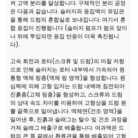
켜 고액 분리를 달성합니다. 구체적인 분리 공정
은 다음과 같습니다. 슬러지와 응집액이 유입관
을 통해 드럼의 혼합실로 보내집니다. 여기서 혼
합 응집이 진행됩니다 (슬러지 펌프가 펌프 앞이
나 뒤에 투입되면 응집 반응이 더욱 촉진됩니
다).
고속 회전과 로터(스크류 및 드럼)의 마찰 저항
으로 인해 슬러지는 로터 내부에서 가속되어 원
통형 액체 링층(액체 링 영역)을 형성합니다. 원
심력에 의해 고형 입자는 드럼 내벽에 침전되어
진흙층(고체 링층)을 형성하고, 스크류와 드럼
의 상대 속도 차이를 이용하여 고형상을 드럼 원
뿔 끝쪽으로 밀어냅니다. 액체면(건조 영역)을
밀어낸 후, 진흙과 슬래그는 탈수 및 건조 과정을
거쳐 슬래그 배출구로 배출됩니다. 여과액은 드
럼의 큰 쪽 끝에서 환류관을 통해 배출되어 고형