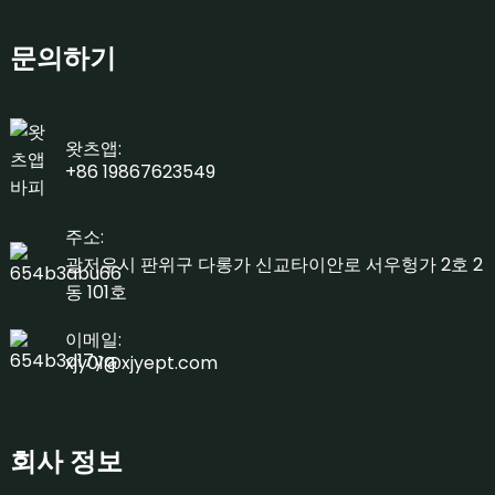
문의하기
왓츠앱:
+86 19867623549
주소:
광저우시 판위구 다롱가 신교타이안로 서우헝가 2호 2
동 101호
이메일:
xjy01@xjyept.com
회사 정보