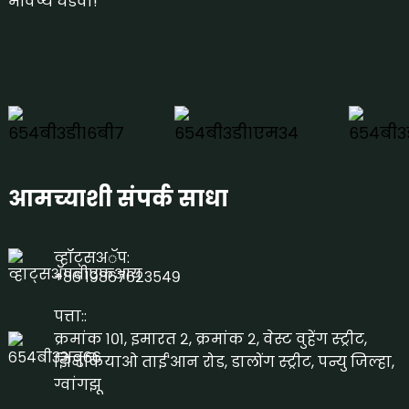
भविष्य घडवा!
आमच्याशी संपर्क साधा
व्हॉट्सअॅप:
+८६ १९८६७६२३५४९
पत्ता::
क्रमांक १०१, इमारत २, क्रमांक २, वेस्ट वुहेंग स्ट्रीट,
झिनकियाओ ताई'आन रोड, डालोंग स्ट्रीट, पन्यु जिल्हा,
ग्वांगझू