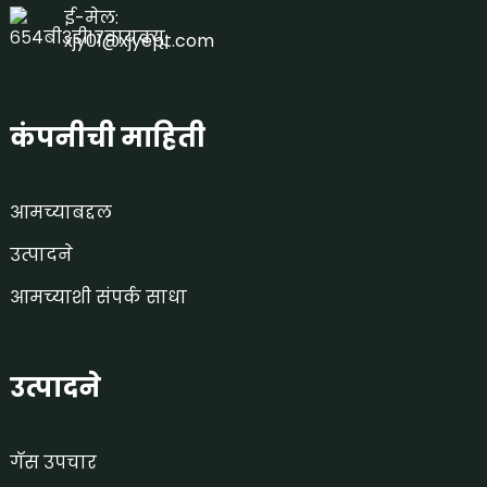
ई-मेल:
xjy01@xjyept.com
कंपनीची माहिती
आमच्याबद्दल
उत्पादने
आमच्याशी संपर्क साधा
उत्पादने
गॅस उपचार