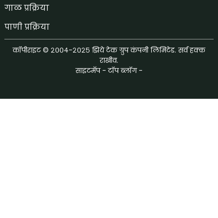
गाळ प्रक्रिया
पाणी प्रक्रिया
कॉपीराइट © २००४-२०२५ झिये टेक ग्रुप कंपनी लिमिटेड. सर्व हक्क
राखीव.
साइटमॅप
-
टॉप ब्लॉग
-