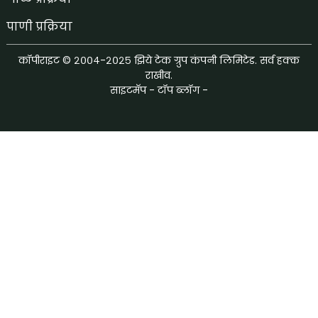
पाणी प्रक्रिया
कॉपीराइट © २००४-२०२५ झिये टेक ग्रुप कंपनी लिमिटेड. सर्व हक्क
राखीव.
साइटमॅप
-
टॉप ब्लॉग
-