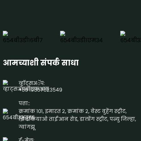
आमच्याशी संपर्क साधा
व्हॉट्सअॅप:
+८६ १९८६७६२३५४९
पत्ता::
क्रमांक १०१, इमारत २, क्रमांक २, वेस्ट वुहेंग स्ट्रीट,
झिनकियाओ ताई'आन रोड, डालोंग स्ट्रीट, पन्यु जिल्हा,
ग्वांगझू
ई-मेल: