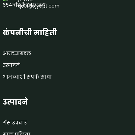
xjy01@xjyept.com
कंपनीची माहिती
आमच्याबद्दल
उत्पादने
आमच्याशी संपर्क साधा
उत्पादने
गॅस उपचार
गाळ प्रक्रिया