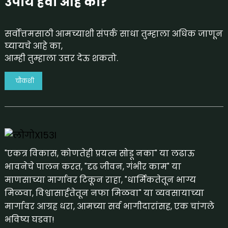
उपाय हवा आहे का?
सर्वोत्तमसाठी आमच्याशी संपर्क साधा तुम्हाला अधिक जाणून
घ्यायचे आहे का,
आम्ही तुम्हाला उत्तर देऊ शकतो.
चौकशी
"एकत्र विकास, कोणतेही प्रयत्न सोडू नका" या लढाऊ
भावनेचे पालन करत, "दृढ जीवन, गंभीर काम" या
माणसाच्या मार्गावर टिकून राहा, "धार्मिकतेतून भाग्य
मिळवा, विश्वासार्हतेतून नफा मिळवा" या व्यवसायाच्या
मार्गावर आग्रह धरा, आमच्या सर्व भागीदारांसह, एक चांगले
भविष्य घडवा!