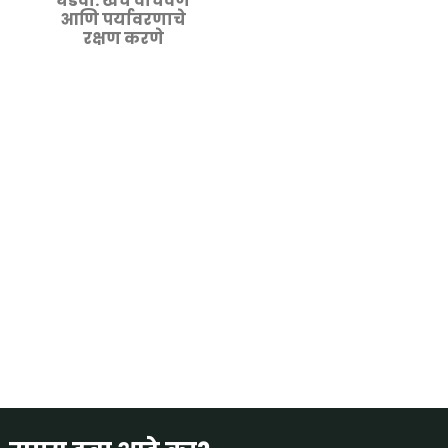
घडवा: खर्च वाचवणे
आणि पर्यावरणाचे
रक्षण करणे