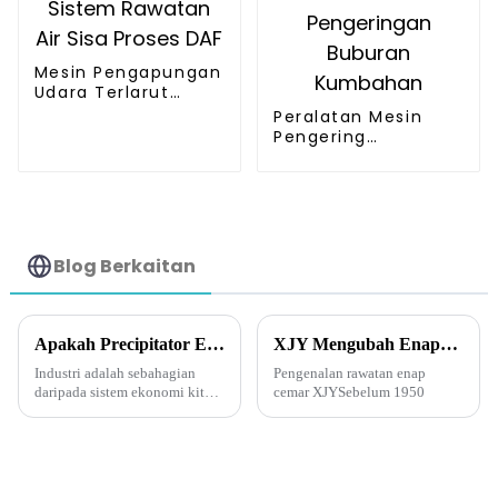
Mesin Pengapungan
Udara Terlarut
Sistem Rawatan Air
Peralatan Mesin
Sisa Proses DAF
Pengering
Enapcemar
Kumbahan Sistem
Proses Pengeringan
Buburan Kumbahan
Blog Berkaitan
Apakah Precipitator Elektrostatik?
XJY Mengubah Enapcemar Kumbahan kepada Biosolid: Perjalanan Melalui Rawatan Air Sisa dan Seterusnya
Industri adalah sebahagian
Pengenalan rawatan enap
daripada sistem ekonomi kita,
cemar XJYSebelum 1950
dan ramai yang percaya
bahawa adalah hak mereka
untuk bersabar dengan
cerobong asap kilang yang
menyesakkan udara. Tetapi