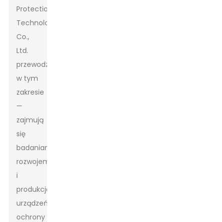
Protection
Technology
Co.,
Ltd.
przewodzą
w tym
zakresie
—
zajmują
się
badaniami,
rozwojem
i
produkcją
urządzeń
ochrony