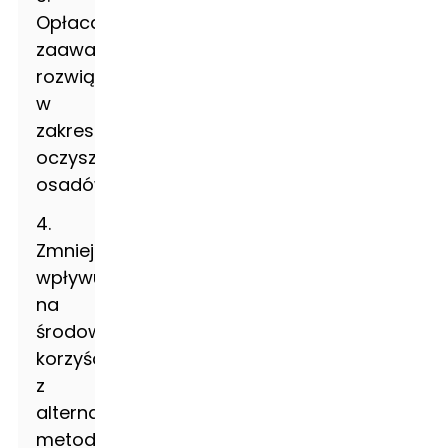
Opłacalność
zaawansowanych
rozwiązań
w
zakresie
oczyszczania
osadów
4.
Zmniejszanie
wpływu
na
środowisko:
korzyści
z
alternatywnych
metod