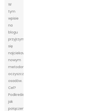
W
tym
wpisie
na
blogu
przyjrzymy
się
najciekawszym
nowym
metodom
oczyszczania
osadów.
Cel?
Podkreślenie,
jak
połączenie