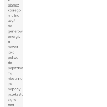
biogaz
,
którego
można
użyć
do
generowania
energii,
a
nawet
jako
paliwa
do
pojazdów.
To
niesamowite,
jak
odpady
przekształcają
się w
coś