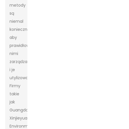
metody
są
niemal
koniecznością,
aby
prawidłowo
nimi
zarządzać
i je
utylizować.
Firmy
takie
jak
Guangdong
Xinjieyuan
Environmental