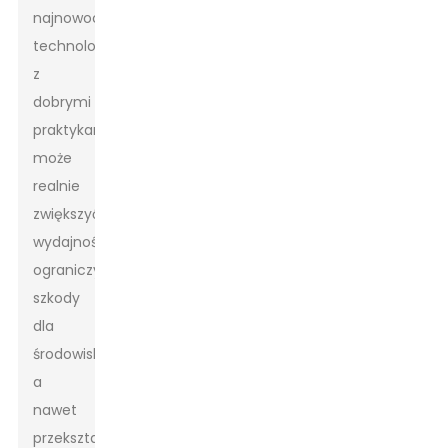
najnowocześniejszych
technologii
z
dobrymi
praktykami
może
realnie
zwiększyć
wydajność,
ograniczyć
szkody
dla
środowiska,
a
nawet
przekształcić