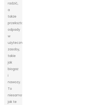
radzić,
a
także
przekształcają
odpady
w
użyteczne
zasoby,
takie
jak
biogaz
i
nawozy.
To
niesamowite,
jak te