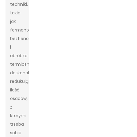
techniki,
takie
jak
fermentacja
beztlenowa
i
obróbka
termiczna,
doskonale
redukują
ilość
osadów,
z
którymi
trzeba
sobie