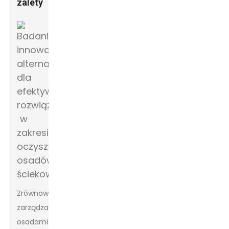
zalety
Zrównoważone
zarządzanie
osadami