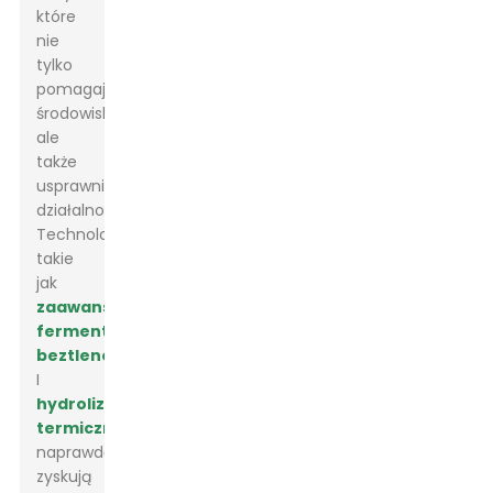
które
nie
tylko
pomagają
środowisku,
ale
także
usprawniają
działalność.
Technologie
takie
jak
zaawansowana
fermentacja
beztlenowa
I
hydroliza
termiczna
naprawdę
zyskują