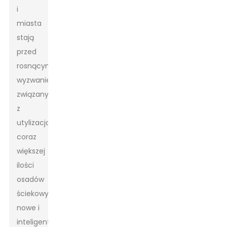
i
miasta
stają
przed
rosnącym
wyzwaniem
związanym
z
utylizacją
coraz
większej
ilości
osadów
ściekowych,
nowe i
inteligentniejsze