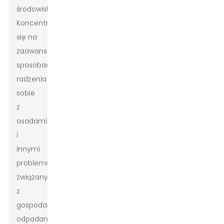
środowiska.
Koncentrują
się na
zaawansowanych
sposobach
radzenia
sobie
z
osadami
i
innymi
problemami
związanymi
z
gospodarką
odpadami.