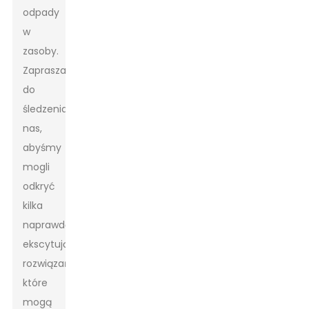
odpady
w
zasoby.
Zapraszamy
do
śledzenia
nas,
abyśmy
mogli
odkryć
kilka
naprawdę
ekscytujących
rozwiązań,
które
mogą