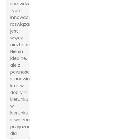
sprawdzenie
tych
innowacyjnych
rozwiązań
jest
wręcz
niezbędne.
Nie są
idealne,
ale z
pewnością
stanowią
krok w
dobrym
kierunku
w
kierunku
stworzenia
przyjaznego
dla