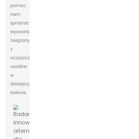
pomóc
nam
sprostać
wyzwaniom
związanym
z
oczyszczaniem
osadów
w
dzisiejszym
świecie.