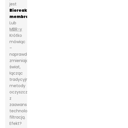
jest
Bioreaktor
membranowy
S
,
Lub
MBR-y
Krótko
mówiąc
–
naprawdę
zmieniają
świat,
łącząc
tradycyjne
metody
oczyszczania
z
zaawansowaną
technologicznie
filtracją.
Efekt?