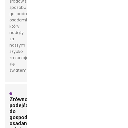
środowiska
sposobu
gospodarowania
osadami,
który
nadąży
za
naszym
szybko
zmieniającym
się
światem.
Zrównoważone
podejście
do
gospodarowania
osadami: