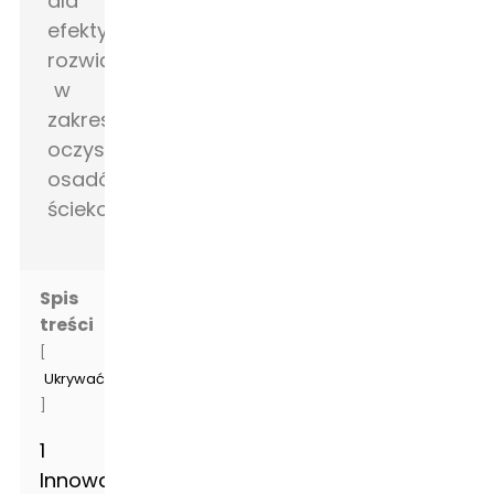
Spis
treści
[
Ukrywać
]
1
Innowacyjne