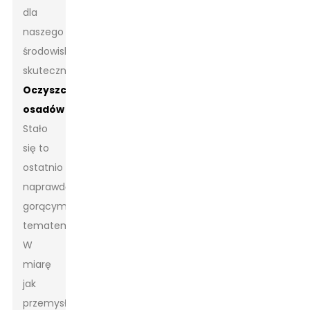
dla
naszego
środowiska,
skuteczne
Oczyszczanie
osadów
Stało
się to
ostatnio
naprawdę
gorącym
tematem.
W
miarę
jak
przemysł