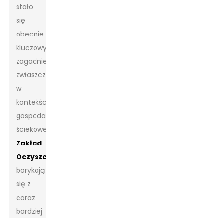
stało
się
obecnie
kluczowym
zagadnieniem,
zwłaszcza
w
kontekście
gospodarki
ściekowej.
Zakład
Oczyszczania
s
borykają
się z
coraz
bardziej