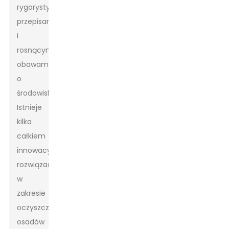
rygorystycznymi
przepisami
i
rosnącymi
obawami
o
środowisko.
Istnieje
kilka
całkiem
innowacyjnych
rozwiązań
w
zakresie
oczyszczania
osadów