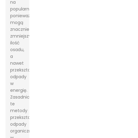
na
popularności,
ponieważ
mogą
znacznie
zmniejszyć
ilość
osadu,
a
nawet
przekształcić
odpady
w
energię.
Zasadniczo
te
metody
przekształcają
odpady
organiczne
w