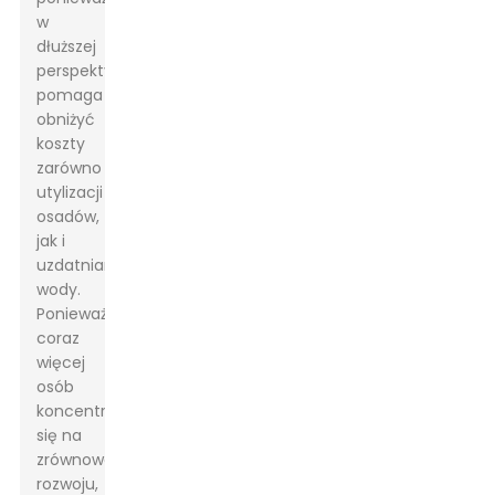
w
dłuższej
perspektywie
pomaga
obniżyć
koszty
zarówno
utylizacji
osadów,
jak i
uzdatniania
wody.
Ponieważ
coraz
więcej
osób
koncentruje
się na
zrównoważonym
rozwoju,