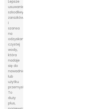
Lepsze
usuwanie
szkodliwych
zarazków
i
szansa
na
odzyskanie
czystej
wody,
która
nadaje
się do
nawadniania
lub
użytku
przemysłowego.
To
duży
plus,
ponieważ