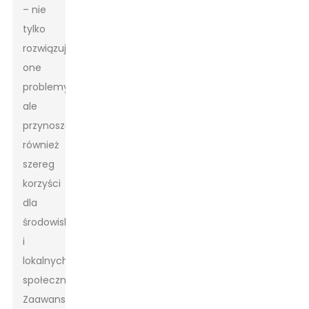
– nie
tylko
rozwiązują
one
problemy,
ale
przynoszą
również
szereg
korzyści
dla
środowiska
i
lokalnych
społeczności.
Zaawansowane