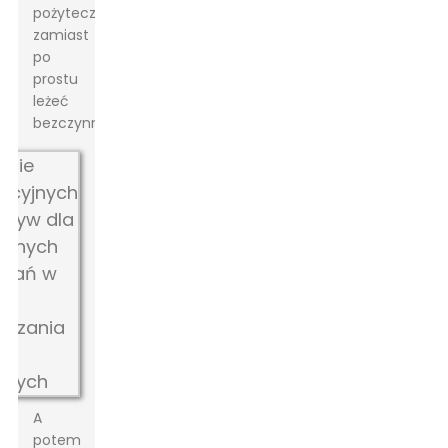
pożytecznego,
zamiast
po
prostu
leżeć
bezczynnie.
A
potem