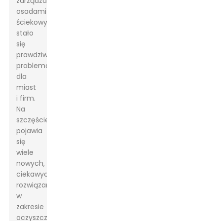
zarządzanie
osadami
ściekowymi
stało
się
prawdziwym
problemem
dla
miast
i firm.
Na
szczęście
pojawia
się
wiele
nowych,
ciekawych
rozwiązań
w
zakresie
oczyszczania,