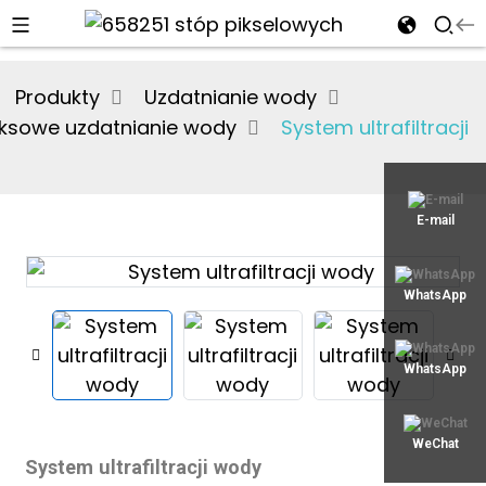
Produkty
Uzdatnianie wody
ksowe uzdatnianie wody
System ultrafiltracji
an
xjy02@xjyept.com
E-mail
+8617817887719
WhatsApp
WhatsApp
WeChat
System ultrafiltracji wody