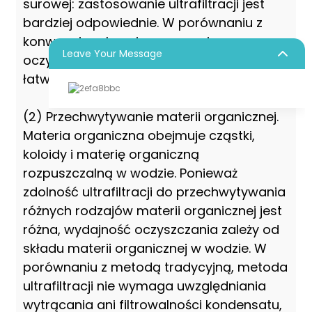
surowej: zastosowanie ultrafiltracji jest
bardziej odpowiednie. W porównaniu z
konwencjonalnymi procesami
Leave Your Message
oczyszczania, ultrafiltrację można bardzo
łatwo zautomatyzować.
(2) Przechwytywanie materii organicznej.
Materia organiczna obejmuje cząstki,
koloidy i materię organiczną
rozpuszczalną w wodzie. Ponieważ
zdolność ultrafiltracji do przechwytywania
różnych rodzajów materii organicznej jest
różna, wydajność oczyszczania zależy od
składu materii organicznej w wodzie. W
porównaniu z metodą tradycyjną, metoda
ultrafiltracji nie wymaga uwzględniania
wytrącania ani filtrowalności kondensatu,