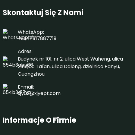
Skontaktuj Się Z Nami
WhatsApp:
+86 17817887719
Adres:
Budynek nr 101, nr 2, ulica West Wuheng, ulica
Xinqiao Tai'an, ulica Dalong, dzielnica Panyu,
Guangzhou
E-mail:
xjy02@xjyept.com
Informacje O Firmie