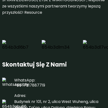
ze wszystkimi naszymi partnerami tworzymy lepszą
przyszłość!
Resource
Skontaktuj Się Z Nami
WhatsApp:
+86 17817887719
Adres:
Budynek nr 101, nr 2, ulica West Wuheng, ulica
Xinqiao Tai'an, ulica Dalong, dzielnica Panyu,