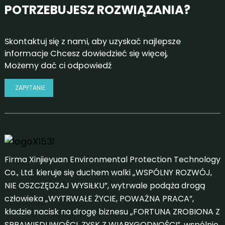
POTRZEBUJESZ ROZWIĄZANIA?
konserwacją. To trochę miecz obosieczny – te
problemy dają producentom możliwość jeszcze
większych innowacji. Patrząc w przyszłość, do 2026
roku, prognozy sugerują, że popyt na niezawodne
Skontaktuj się z nami, aby uzyskać najlepsze
urządzenia do odwadniania osadów ściekowych będzie
informacje Chcesz dowiedzieć się więcej,
rósł o około 7,2% rocznie. Mimo to, nie wszystkie
Możemy dać ci odpowiedź
urządzenia są sobie równe. Znajomość mocnych i
słabych stron różnych marek jest kluczowa, jeśli chcesz
ZAPYTANIE
podjąć dobrą decyzję. Sama branża jest dość złożona,
co oznacza, że ​​wszyscy musimy zachować
elastyczność i stale dostosowywać się do tego, co
przyniesie przyszłość.
Firma Xinjieyuan Environmental Protection Technology
Co., Ltd. kieruje się duchem walki „WSPÓLNY ROZWÓJ,
NIE OSZCZĘDZAJ WYSIŁKU”, wytrwale podąża drogą
człowieka „WYTRWAŁE ŻYCIE, POWAŻNA PRACA”,
kładzie nacisk na drogę biznesu „FORTUNA ZROBIONA Z
SPRAWIEDLIWOŚCI, ZYSK Z WIARYGODNOŚCI”, wspólnie