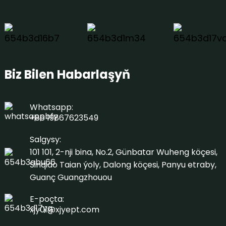
Biz Bilen Habarlaşyň
Whatsapp:
+86 19867623549
Salgysy:
101 101, 2-nji bina, No.2, Günbatar Wuheng köçesi,
Sinqiao Taian ýoly, Dalong köçesi, Panyu etraby,
Guanç Guangzhouou
E-poçta:
xjy01@xjyept.com