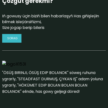
Çözgüt gerekmi?
Iň gowusy üçin biziň bilen habarlaşyň Has giňişleýin
bilmek isleýärsiňizmi,
Size jogap berip bileris
SORAG
"ÖSÜŞ BIRINJI, ÖSÜŞ EDIP BOLANOK" söweş ruhuna
ygrarly, "STEADFAST DURMUŞ, ÇYKAN IŞ" adam ýoluna
ygrarly, "HÖKÜMET EDIP BOLAN BOLAN BOLAN
BOLANOK" elinde, has gowy geljegi döred!