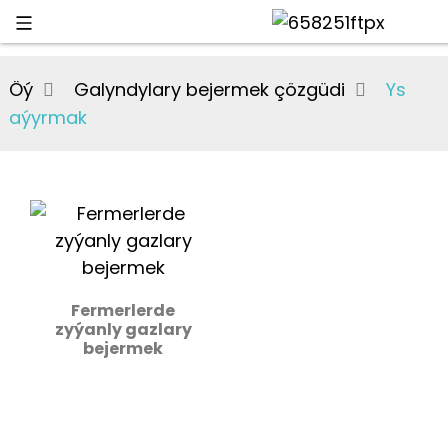
Öý
Galyndylary bejermek çözgüdi
Ys
aýyrmak
Fermerlerde
zyýanly gazlary
bejermek