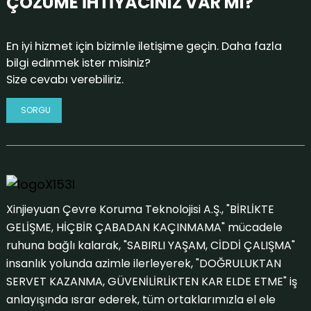
ÇÖZÜME İHTİYACINIZ VAR MI?
En iyi hizmet için bizimle iletişime geçin. Daha fazla
bilgi edinmek ister misiniz?
Size cevabı verebiliriz.
SORGU
Xinjieyuan Çevre Koruma Teknolojisi A.Ş., "BİRLİKTE
GELİŞME, HİÇBİR ÇABADAN KAÇINMAMA" mücadele
ruhuna bağlı kalarak, "SABIRLI YAŞAM, CİDDİ ÇALIŞMA"
insanlık yolunda azimle ilerleyerek, "DOĞRULUKTAN
SERVET KAZANMA, GÜVENİLİRLİKTEN KAR ELDE ETME" iş
anlayışında ısrar ederek, tüm ortaklarımızla el ele