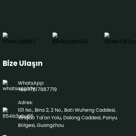
Bize Ulaşın
WhatsApp:
+86 17817887719
Adres:
101 No., Bina 2, 2 No., Batı Wuheng Caddesi,
Xinqiao Tai'an Yolu, Dalong Caddesi, Panyu
Bölgesi, Guangzhou