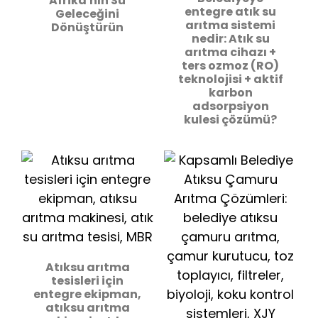
Afrika'nın Su
entegre atık su
Geleceğini
arıtma sistemi
Dönüştürün
nedir: Atık su
arıtma cihazı +
ters ozmoz (RO)
teknolojisi + aktif
karbon
adsorpsiyon
kulesi çözümü?
Atıksu arıtma
tesisleri için
entegre ekipman,
atıksu arıtma