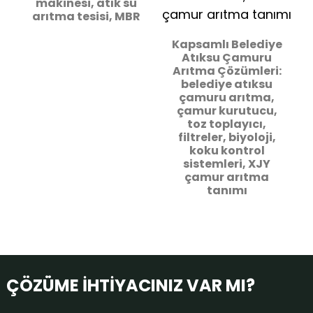
makinesi, atık su
arıtma tesisi, MBR
Kapsamlı Belediye
Atıksu Çamuru
Arıtma Çözümleri:
belediye atıksu
çamuru arıtma,
çamur kurutucu,
toz toplayıcı,
filtreler, biyoloji,
koku kontrol
sistemleri, XJY
çamur arıtma
tanımı
ÇÖZÜME İHTİYACINIZ VAR MI?