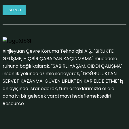
SORGU
Xinjieyuan Çevre Koruma Teknolojisi A.Ş., "BİRLİKTE
GELİŞME, HİÇBİR ÇABADAN KAÇINMAMA" mücadele
ruhuna bağlı kalarak, "SABIRLI YAŞAM, CİDDİ ÇALIŞMA"
insanlık yolunda azimle ilerleyerek, "DOĞRULUKTAN
SERVET KAZANMA, GÜVENİLİRLİKTEN KAR ELDE ETME" iş
anlayışında ısrar ederek, tüm ortaklarımızla el ele
daha iyi bir gelecek yaratmayı hedeflemektedir!
Resource