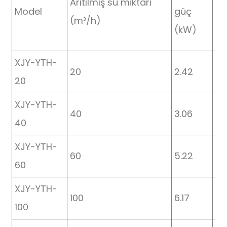
Arıtılmış su miktarı
Uz
Model
güç
(m³/h)
(
(kW)
XJY-YTH-
20
2.42
6
20
XJY-YTH-
40
3.06
11
40
XJY-YTH-
60
5.22
12
60
XJY-YTH-
100
6.17
26
100