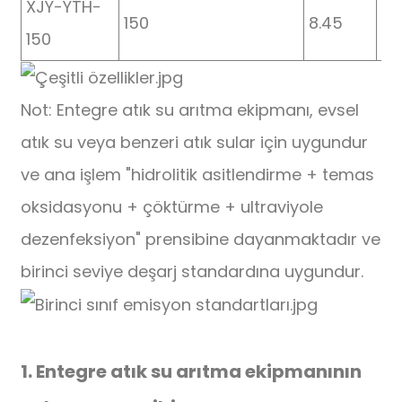
XJY-YTH-
150
8.45
37
150
Not: Entegre atık su arıtma ekipmanı, evsel
atık su veya benzeri atık sular için uygundur
ve ana işlem "hidrolitik asitlendirme + temas
oksidasyonu + çöktürme + ultraviyole
dezenfeksiyon" prensibine dayanmaktadır ve
birinci seviye deşarj standardına uygundur.
1. Entegre atık su arıtma ekipmanının