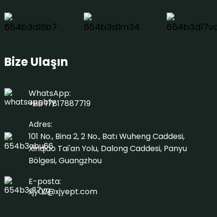
Bize Ulaşın
WhatsApp:
+86 17817887719
Adres:
101 No., Bina 2, 2 No., Batı Wuheng Caddesi,
Xinqiao Tai'an Yolu, Dalong Caddesi, Panyu
Bölgesi, Guangzhou
E-posta:
xjy02@xjyept.com