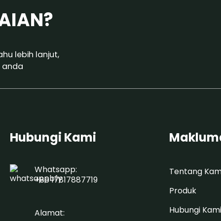
AIAN?
u lebih lanjut,
 anda
Hubungi Kami
Makluma
Whatsapp:
Tentang Kam
+86 17817887719
Produk
Hubungi Kam
Alamat: