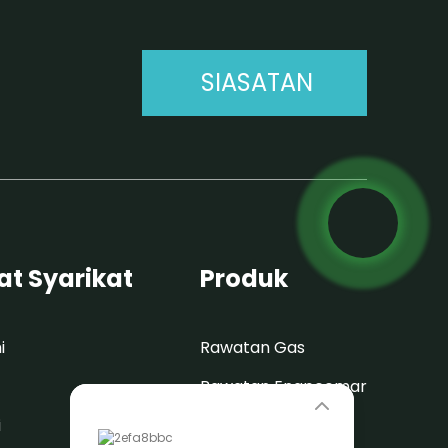
SIASATAN
t Syarikat
Produk
i
Rawatan Gas
Rawatan Enapcemar
Leave Your Message
i
Rawatan Air