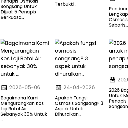
Penapis Osmosis
Terbukti...
Songsang Untuk
Panduan
Dijual: 5 Penapis
Lengkap
Berkuasa...
Osmosis
Sebaris...
202
2026-05-06
24-04-2026
2026 Ba
Untuk M
Bagaimana Kami
Apakah Fungsi
Penapis
Mengurangkan Kos
Osmosis Songsang? 3
Songsa
Loji Botol Air
Aspek Untuk
Sebanyak 30% Untuk
Dihuraikan...
...