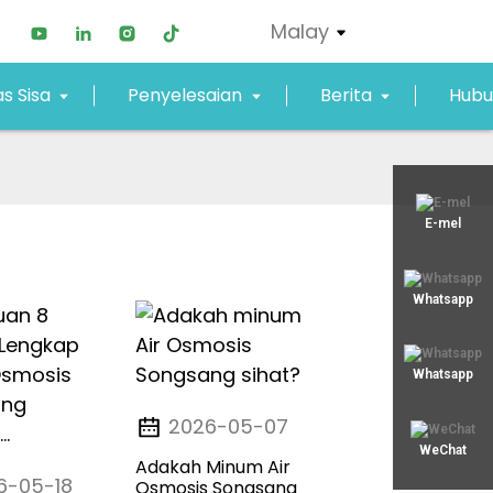
Malay
s Sisa
Penyelesaian
Berita
Hubu
xjy02@xjyept.com
E-mel
+8617817887719
Whatsapp
Whatsapp
2026-05-07
WeChat
Adakah Minum Air
6-05-18
Osmosis Songsang