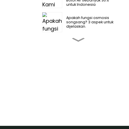
Botol Air sebanyak 30%
untuk Indonesia
Apakah fungsi osmosis
songsang? 3 aspek untuk
dijelaskan.
2026 Bagaimana untuk
menukar penapis
osmosis songsang？
4 Manfaat Air Osmosis
Songsang Menakjubkan
yang Anda Perlu Tahu
Panduan Pemasangan
Sistem Air Osmosis
Songsang Industri
Adakah air osmosis
songsang baik untuk
anda?