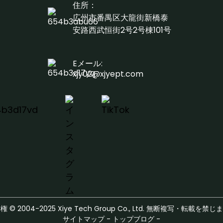
住所：
広州市番禺区大龍街新橋泰
安路西武恒街2号2号棟101号
Eメール:
xjy02@xjyept.com
 © 2004-2025 Xiye Tech Group Co., Ltd. 無断複写・転載を禁
サイトマップ
-
トップブログ
-