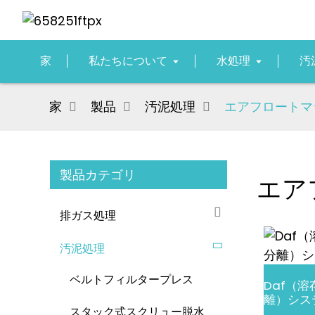
家
私たちについて
水処理
汚
家
製品
汚泥処理
エアフロートマシ
製品カテゴリ
エア
排ガス処理
汚泥処理
ベルトフィルタープレス
Daf（
離）シス
スタック式スクリュー脱水