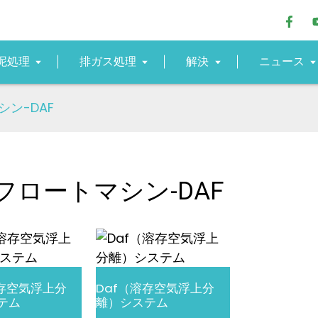
泥処理
排ガス処理
解決
ニュース
ン-DAF
フロートマシン-DAF
溶存空気浮上分
Daf（溶存空気浮上分
テム
離）システム