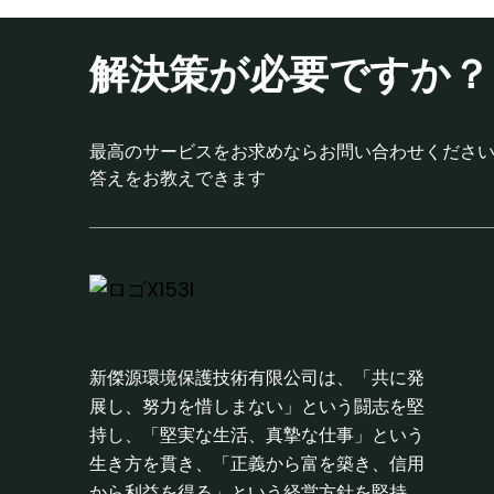
解決策が必要ですか？
ボックス型逆浸透膜浄水器
最高のサービスをお求めならお問い合わせくださ
コンテナ型水処理プラント
答えをお教えできます
水処理プラントROシステム
新傑源環境保護技術有限公司は、「共に発
展し、努力を惜しまない」という闘志を堅
持し、「堅実な生活、真摯な仕事」という
生き方を貫き、「正義から富を築き、信用
から利益を得る」という経営方針を堅持