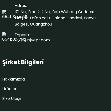
Adres:
101 No., Bina 2, 2 No., Batı Wuheng Caddesi,
Xinqiao Tai'an Yolu, Dalong Caddesi, Panyu
Bölgesi, Guangzhou
E-posta:
xjy02@xjyept.com
Şirket Bilgileri
Hakkımızda
Ürünler
Bize Ulaşın