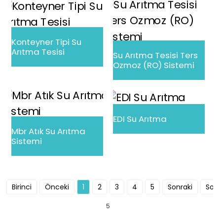
Konteyner Tipi Su
Arıtma Tesisi
Su Arıtma Tesisi Ters
Ozmoz (RO) Sistemi
EDI Su Arıtma
Mbr Atık Su Arıtma
Sistemi
Birinci
Önceki
1
2
3
4
5
Sonraki
Son
5