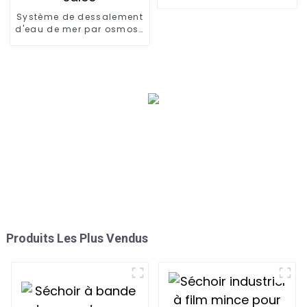
traitement d'eau par
Système de dessalement
ultrafiltration industrielle
d'eau de mer par osmose
inverse, usine de
dessalement par osmose
inverse, purificateur
d'eau salée
Produits Les Plus Vendus