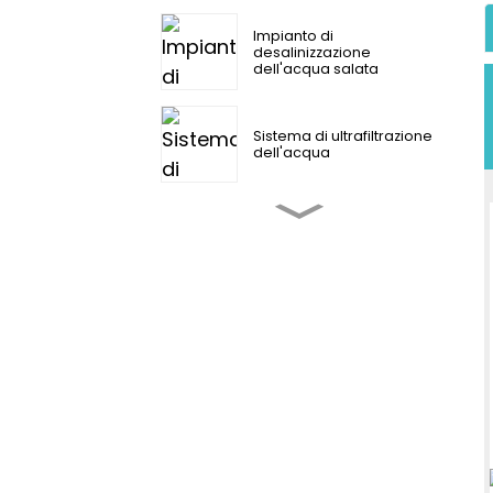
Impianto di
desalinizzazione
dell'acqua salata
Sistema di ultrafiltrazione
dell'acqua
Sistema industriale di
osmosi inversa
Macchina ad osmosi
inversa a scatola
Impianto di trattamento
delle acque in container