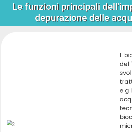
Le funzioni principali dell'im
depurazione delle acqu
Il b
dell
svol
trat
e gl
acqu
tecn
biod
mic