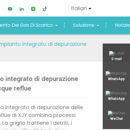
Italian
nto Dei Gas Di Scarico
Soluzione
Notizia
Impianto integrato di depurazione
xjy02@xjyept.com
E-mail
+8617817887719
o integrato di depurazione
WhatsApp
Loading...
Loading...
Loading..
Loading..
cque reflue
WhatsApp
to integrato di depurazione delle
flue di XJY combina processi
WeChat
La griglia trattiene i detriti, i