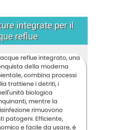
ure integrate per il
que reflue
 acque reflue integrato, una
conquista della moderna
ientale, combina processi
ia trattiene i detriti, i
ell'unità biologica
nquinanti, mentre la
 disinfezione rimuovono
i patogeni. Efficiente,
mico e facile da usare, è