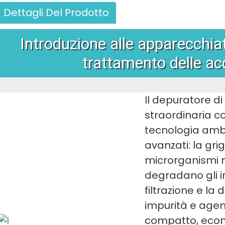
Dettagli Del Prodotto
Introduzione alle apparecchiat
trattamento delle ac
Il depuratore di
straordinaria 
tecnologia amb
avanzati: la grigl
microrganismi n
degradano gli i
filtrazione e la
impurità e agent
compatto, econo