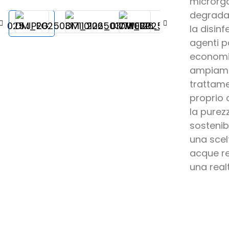
microrga
degradano
la disin
agenti p
economic
ampiamen
trattame
proprio 
la purez
sostenib
una scel
acque re
una real