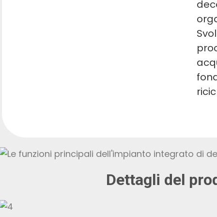
dec
orga
Svol
proc
acq
fond
rici
Dettagli del pro