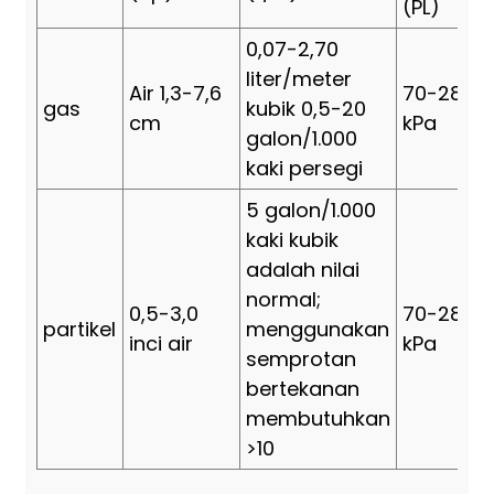
(PL)
0,07-2,70
liter/meter
Air 1,3-7,6
70-2800
gas
kubik 0,5-20
cm
kPa
galon/1.000
kaki persegi
5 galon/1.000
kaki kubik
adalah nilai
normal;
0,5-3,0
70-2800
partikel
menggunakan
inci air
kPa
semprotan
bertekanan
membutuhkan
>10