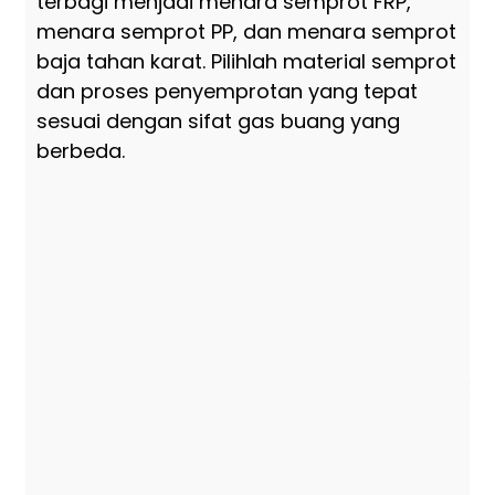
terbagi menjadi menara semprot FRP,
menara semprot PP, dan menara semprot
baja tahan karat. Pilihlah material semprot
dan proses penyemprotan yang tepat
sesuai dengan sifat gas buang yang
berbeda.
Si
al
be
(c
pa
me
se
XJ
be
al
ga